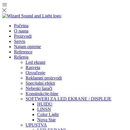
Početna
O nama
Proizvodi
Servis
Najam opreme
Reference
Rešenja
Led ekrani
Rasveta
Ozvučenje
Reklamni proizvodi
Specijalni efekti
Nebeski šarači
Konstrukcije-bine
SOFTWERI ZA LED EKRANE / DISPLEJE
HUIDU
LINSN
Color Light
Nova Star
UPUSTVA