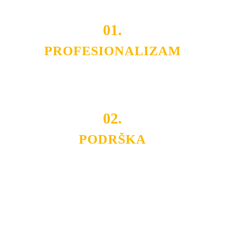
01.
PROFESIONALIZAM
Budite i Vi deo prezadovoljnih klijenata sa kojima smo
ostvarili saradnju i održavamo profesionalizam i
poslovnost.
02.
PODRŠKA
Nudimo savetovanje u izboru rasvete, dizajn prostora i
projektovanje instalacija, montažu, servis i održavanje.
Politika privatnosti