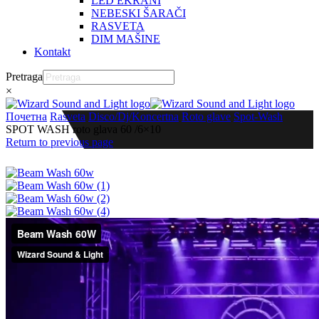
LED EKRANI
NEBESKI ŠARAČI
RASVETA
DIM MAŠINE
Kontakt
Pretraga
×
Почетна
Rasveta
Disco/Dj/Koncertna
Roto glave
Spot-Wash
SPOT WASH roto glava 60 /6×10
Return to previous page