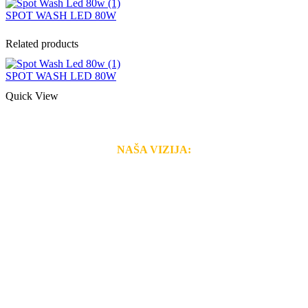
SPOT WASH LED 80W
Related products
SPOT WASH LED 80W
Quick View
NAŠA VIZIJA:
Naša rešenja, ekonomičnost, kvalitet i brzina pruženih
usluga nas izdvajaju od ostalih konkurenata na tržištu.
Razvijamo se i fleksibilni smo na promene tržišta. Tu
smo da i Vama omogućimo da dobijete
VRHUNSKU
OPREMU I USLUGU
po
MINIMALNOJ CENI.
Do tada pogledajte
REFERENCE
, tj. neke od naših
projekata.