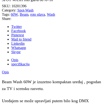
SKU:
10201396
Category:
Spot-Wash
Tags:
60W
,
Beam
,
roto glava
,
Wash
Share:
Twitter
Facebook
Pinterest
Mail to friend
Linkedin
Whatsapp
Skype
Opis
specifikacija
Opis
Beam Wash 60W je izuzetno kompaktan uređaj , pogodan
za TV i scensku rasvetu.
Uređajem se može upravljati putem bilo kog DMX