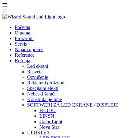
Početna
O nama
Proizvodi
Servis
Najam opreme
Reference
Rešenja
Led ekrani
Rasveta
Ozvučenje
Reklamni proizvodi
Specijalni efekti
Nebeski šarači
Konstrukcije-bine
SOFTWERI ZA LED EKRANE / DISPLEJE
HUIDU
LINSN
Color Light
Nova Star
UPUSTVA