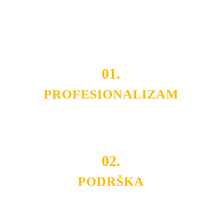
OPREMU I USLUGU
po
MINIMALNOJ CENI.
Do tada pogledajte
REFERENCE
, tj. neke od naših
projekata.
01.
PROFESIONALIZAM
Budite i Vi deo prezadovoljnih klijenata sa kojima smo
ostvarili saradnju i održavamo profesionalizam i
poslovnost.
02.
PODRŠKA
Nudimo savetovanje u izboru rasvete, dizajn prostora i
projektovanje instalacija, montažu, servis i održavanje.