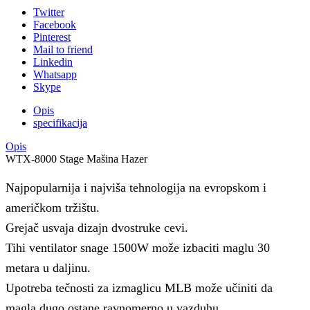
Twitter
Facebook
Pinterest
Mail to friend
Linkedin
Whatsapp
Skype
Opis
specifikacija
Opis
WTX-8000 Stage Mašina Hazer
Najpopularnija i najviša tehnologija na evropskom i
američkom tržištu.
Grejač usvaja dizajn dvostruke cevi.
Tihi ventilator snage 1500W može izbaciti maglu 30
metara u daljinu.
Upotreba tečnosti za izmaglicu MLB može učiniti da
magla dugo ostane ravnomerno u vazduhu.