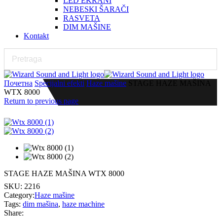
LED EKRANI
NEBESKI ŠARAČI
RASVETA
DIM MAŠINE
Kontakt
Почетна
Specijalni efekti
Haze mašine
STAGE HAZE MAŠINA
WTX 8000
Return to previous page
STAGE HAZE MAŠINA WTX 8000
SKU:
2216
Category:
Haze mašine
Tags:
dim mašina
,
haze machine
Share: