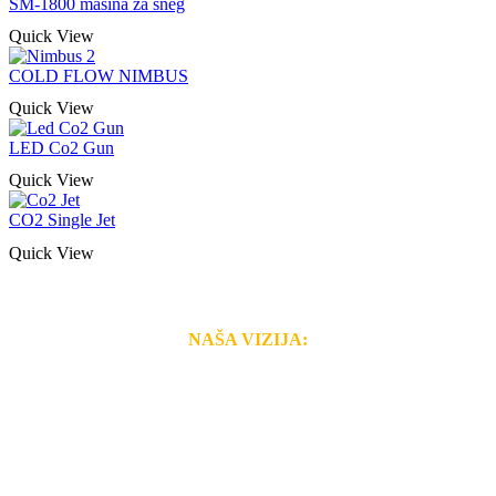
SM-1800 mašina za sneg
Quick View
COLD FLOW NIMBUS
Quick View
LED Co2 Gun
Quick View
CO2 Single Jet
Quick View
NAŠA VIZIJA:
Naša rešenja, ekonomičnost, kvalitet i brzina pruženih
usluga nas izdvajaju od ostalih konkurenata na tržištu.
Razvijamo se i fleksibilni smo na promene tržišta. Tu
smo da i Vama omogućimo da dobijete
VRHUNSKU