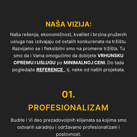
NAŠA VIZIJA:
Naša rešenja, ekonomičnost, kvalitet i brzina pruženih
usluga nas izdvajaju od ostalih konkurenata na tržištu.
Razvijamo se i fleksibilni smo na promene tržišta. Tu
smo da i Vama omogućimo da dobijete
VRHUNSKU
OPREMU I USLUGU
po
MINIMALNOJ CENI.
Do tada
pogledajte
REFERENCE
, tj. neke od naših projekata.
01.
PROFESIONALIZAM
Budite i Vi deo prezadovoljnih klijenata sa kojima smo
ostvarili saradnju i održavamo profesionalizam i
poslovnost.