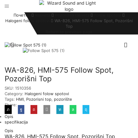
Почетна
Rasveta
Pozorišna rasveta
Folow spotovi
Halogeni folow spotovi
WA-826, HMI-575 Follow Spot, Pozorišni
Top
Return to previous page
WA-826, HMI-575 Follow Spot,
Pozorišni Top
SKU:
1510356
Category:
Halogeni folow spotovi
Tags:
HMI
,
Pozorisni top
,
pozorište
Share:
Opis
specifikacija
Opis
WA-826, HMI-575 Follow Spot, Pozorišni Top