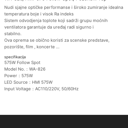
Nudi sjajne optičke performanse i široko zumiranje idealna
temperatura boje i visok Ra indeks
Sistem odvodjenja toplote koji sadrži grupu moćnih
ventilatora garantuje da uređaj radi sigurno i
stabilno.
Ova oprema se obično koristi za scenske predstave,
pozorište, film , koncerte …
specifikacija
575W Follow Spot
Model No.：WA-826
Power：575W
LED Source：HMI 575W
Input Voltage：AC110/220V, 50/60Hz