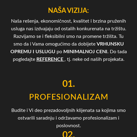
NAŠA VIZIJA:
Naša rešenja, ekonomičnost, kvalitet i brzina pruženih
usluga nas izdvajaju od ostalih konkurenata na tržištu.
Razvijamo se i fleksibilni smo na promene tržišta. Tu
smo da i Vama omogućimo da dobijete
VRHUNSKU
OPREMU I USLUGU
po
MINIMALNOJ CENI.
Do tada
pogledajte
REFERENCE
, tj. neke od naših projekata.
01.
PROFESIONALIZAM
Budite i Vi deo prezadovoljnih klijenata sa kojima smo
ostvarili saradnju i održavamo profesionalizam i
poslovnost.
02.