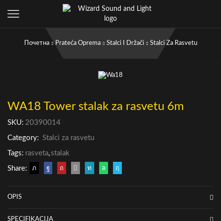
Почетна
Prateća Oprema
Stalci I Držači
Stalci Za Rasvetu
WA18 Tower stalak za rasvetu 6m
SKU:
20390014
Category:
Stalci za rasvetu
Tags:
rasveta
,
stalak
Share:
OPIS
SPECIFIKACIJA