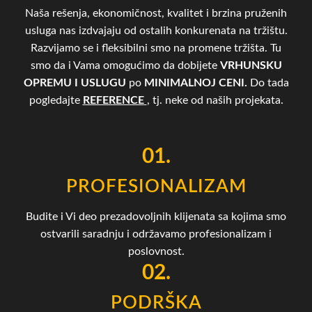
Naša rešenja, ekonomičnost, kvalitet i brzina pruženih
usluga nas izdvajaju od ostalih konkurenata na tržištu.
Razvijamo se i fleksibilni smo na promene tržišta. Tu
smo da i Vama omogućimo da dobijete
VRHUNSKU
OPREMU I USLUGU
po
MINIMALNOJ CENI.
Do tada
pogledajte
REFERENCE
, tj. neke od naših projekata.
01.
PROFESIONALIZAM
Budite i Vi deo prezadovoljnih klijenata sa kojima smo
ostvarili saradnju i održavamo profesionalizam i
poslovnost.
02.
PODRŠKA