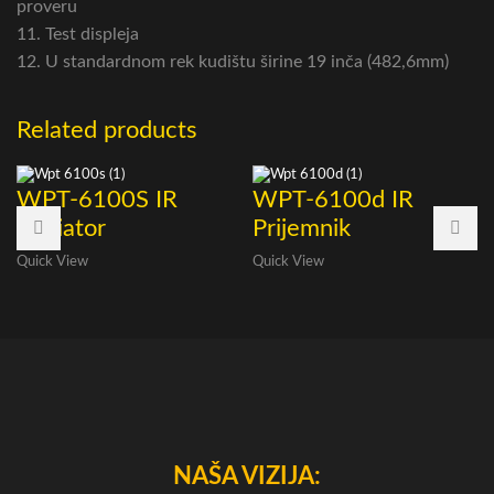
proveru
11. Test displeja
12. U standardnom rek kudištu širine 19 inča (482,6mm)
Related products
WPT-6100S IR
WPT-6100d IR
Radiator
Prijemnik
Quick View
Quick View
NAŠA VIZIJA: