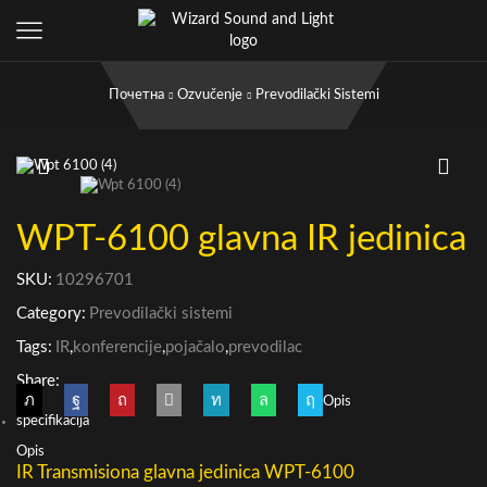
Почетна
Ozvučenje
Prevodilački Sistemi
WPT-6100 glavna IR jedinica
SKU:
10296701
Category:
Prevodilački sistemi
Tags:
IR
,
konferencije
,
pojačalo
,
prevodilac
Share:
Opis
specifikacija
Opis
IR Transmisiona glavna jedinica WPT-6100