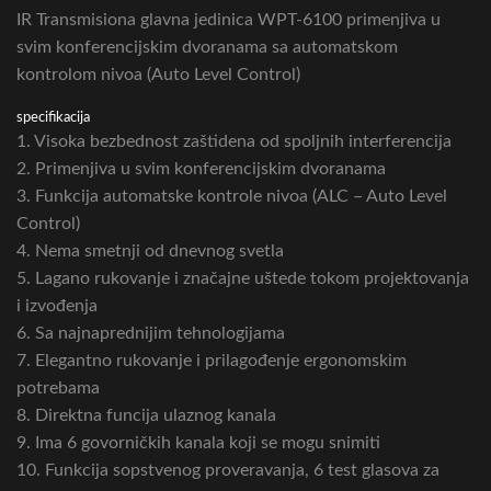
IR Transmisiona glavna jedinica WPT-6100 primenjiva u
svim konferencijskim dvoranama sa automatskom
kontrolom nivoa (Auto Level Control)
specifikacija
1. Visoka bezbednost zaštidena od spoljnih interferencija
2. Primenjiva u svim konferencijskim dvoranama
3. Funkcija automatske kontrole nivoa (ALC – Auto Level
Control)
4. Nema smetnji od dnevnog svetla
5. Lagano rukovanje i značajne uštede tokom projektovanja
i izvođenja
6. Sa najnaprednijim tehnologijama
7. Elegantno rukovanje i prilagođenje ergonomskim
potrebama
8. Direktna funcija ulaznog kanala
9. Ima 6 govorničkih kanala koji se mogu snimiti
10. Funkcija sopstvenog proveravanja, 6 test glasova za