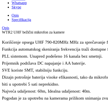
Whatsapp
Skype
Opis
Specifikacija
Opis
WTR2 UHF bežični mikrofon za kamere
Korišćenje opsega UHF 790-820MHz MHz za sprečavanje fr
Funkcija automatskog skeniranja frekvencija traži dostupne 
PLL sistemom. Unapred podešeno 16 kanala bez smetnji.
Prijemnik podržava DC napajanje i AA baterije.
SVE koriste SMT, stabilniju funkciju.
Dizajn potrošnje baterija visoke efikasnosti, tako da mikro
biti u upotrebi 5 sati neprekidno.
Najveća udaljenost: 60m, Idealna udaljenost: 40m.
Pogodan je za upotrebu na kamerama prilikom snimanja zvu