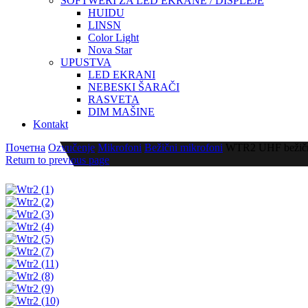
SOFTWERI ZA LED EKRANE / DISPLEJE
HUIDU
LINSN
Color Light
Nova Star
UPUSTVA
LED EKRANI
NEBESKI ŠARAČI
RASVETA
DIM MAŠINE
Kontakt
Почетна
Ozvučenje
Mikrofoni
Bežični mikrofoni
WTR2 UHF bežični
Return to previous page