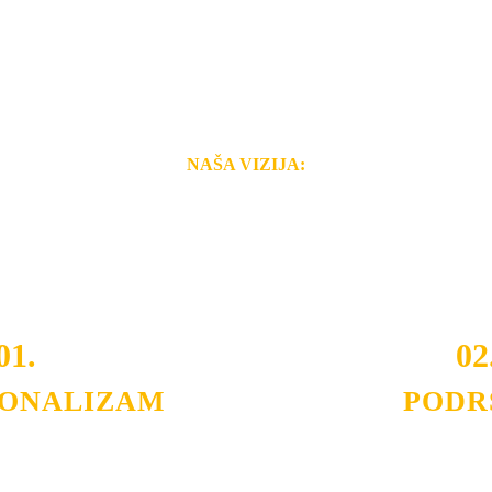
NAŠA VIZIJA:
i brzina pruženih usluga nas izdvajaju od ostalih konkurenata 
 i Vama omogućimo da dobijete
VRHUNSKU OPREMU I 
o tada pogledajte
REFERENCE
, tj. neke od naših projekat
01.
02
IONALIZAM
PODR
ljnih klijenata sa kojima smo
Nudimo savetovanje u izboru 
državamo profesionalizam i
projektovanje instalacija, mo