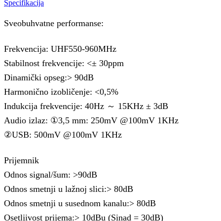
Specifikacija
Sveobuhvatne performanse:
Frekvencija: UHF550-960MHz
Stabilnost frekvencije: <± 30ppm
Dinamički opseg:> 90dB
Harmonično izobličenje: <0,5%
Indukcija frekvencije: 40Hz ～ 15KHz ± 3dB
Audio izlaz: ①3,5 mm: 250mV @100mV 1KHz
②USB: 500mV @100mV 1KHz
Prijemnik
Odnos signal/šum: >90dB
Odnos smetnji u lažnoj slici:> 80dB
Odnos smetnji u susednom kanalu:> 80dB
Osetljivost prijema:> 10dBu (Sinad = 30dB)