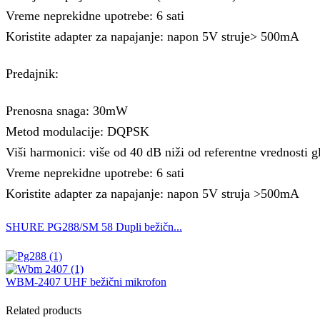
Vreme neprekidne upotrebe: 6 sati
Koristite adapter za napajanje: napon 5V struje> 500mA
Predajnik:
Prenosna snaga: 30mW
Metod modulacije: DQPSK
Viši harmonici: više od 40 dB niži od referentne vrednosti g
Vreme neprekidne upotrebe: 6 sati
Koristite adapter za napajanje: napon 5V struja >500mA
SHURE PG288/SM 58 Dupli bežičn...
WBM-2407 UHF bežični mikrofon
Related products