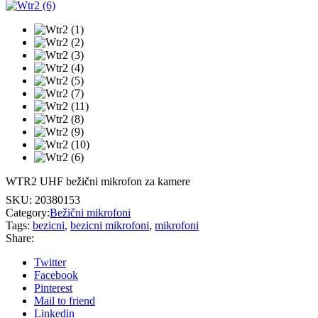
WTR2 UHF bežični mikrofon za kamere
SKU:
20380153
Category:
Bežični mikrofoni
Tags:
bezicni
,
bezicni mikrofoni
,
mikrofoni
Share:
Twitter
Facebook
Pinterest
Mail to friend
Linkedin