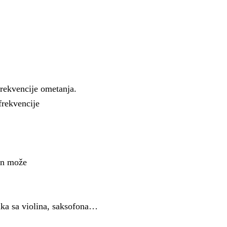
ekvencije ometanja.
frekvencije
fon može
ka sa violina, saksofona…