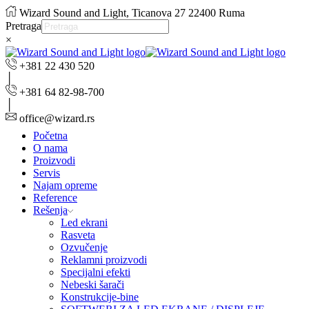
Wizard Sound and Light, Ticanova 27 22400 Ruma
Pretraga
×
+381 22 430 520
+381 64 82-98-700
office@wizard.rs
Početna
O nama
Proizvodi
Servis
Najam opreme
Reference
Rešenja
Led ekrani
Rasveta
Ozvučenje
Reklamni proizvodi
Specijalni efekti
Nebeski šarači
Konstrukcije-bine