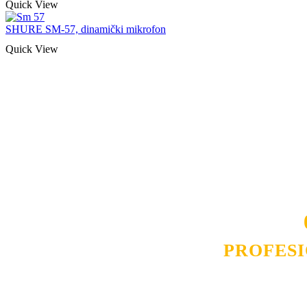
Quick View
SHURE SM-57, dinamički mikrofon
Quick View
Naša rešenja, ekonomičnost, kvalitet 
smo na promene tržišta. Tu smo da
D
PROFES
Budite i Vi deo prezadovo
ostvarili saradnju i o