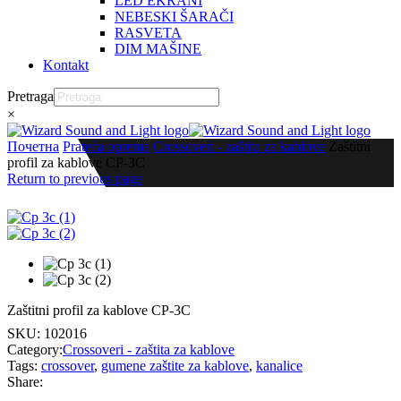
LED EKRANI
NEBESKI ŠARAČI
RASVETA
DIM MAŠINE
Kontakt
Pretraga
×
Почетна
Prateća oprema
Crossoveri - zaštita za kablove
Zaštitni
profil za kablove CP-3C
Return to previous page
Zaštitni profil za kablove CP-3C
SKU:
102016
Category:
Crossoveri - zaštita za kablove
Tags:
crossover
,
gumene zaštite za kablove
,
kanalice
Share: