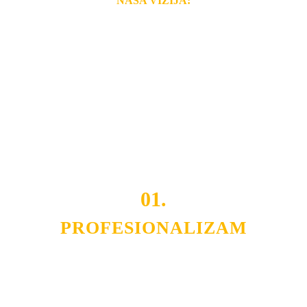
NAŠA VIZIJA:
Naša rešenja, ekonomičnost, kvalitet i brzina pruženih
usluga nas izdvajaju od ostalih konkurenata na tržištu.
Razvijamo se i fleksibilni smo na promene tržišta. Tu
smo da i Vama omogućimo da dobijete
VRHUNSKU
OPREMU I USLUGU
po
MINIMALNOJ CENI.
Do tada pogledajte
REFERENCE
, tj. neke od naših
projekata.
01.
PROFESIONALIZAM
Budite i Vi deo prezadovoljnih klijenata sa kojima smo
ostvarili saradnju i održavamo profesionalizam i
poslovnost.