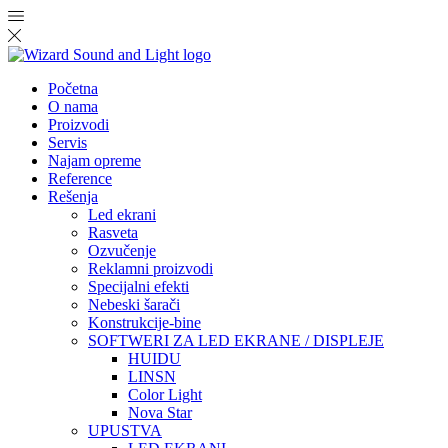
Početna
O nama
Proizvodi
Servis
Najam opreme
Reference
Rešenja
Led ekrani
Rasveta
Ozvučenje
Reklamni proizvodi
Specijalni efekti
Nebeski šarači
Konstrukcije-bine
SOFTWERI ZA LED EKRANE / DISPLEJE
HUIDU
LINSN
Color Light
Nova Star
UPUSTVA