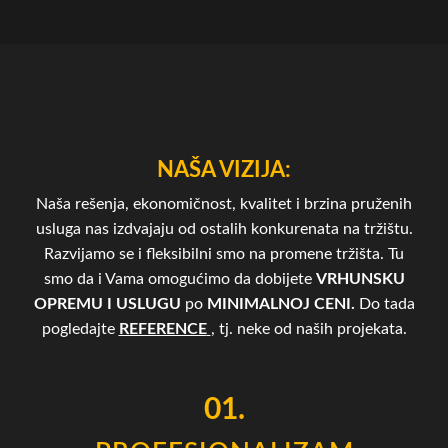
NAŠA VIZIJA:
Naša rešenja, ekonomičnost, kvalitet i brzina pruženih
usluga nas izdvajaju od ostalih konkurenata na tržištu.
Razvijamo se i fleksibilni smo na promene tržišta. Tu
smo da i Vama omogućimo da dobijete
VRHUNSKU
OPREMU I USLUGU
po
MINIMALNOJ CENI.
Do tada
pogledajte
REFERENCE
, tj. neke od naših projekata.
01.