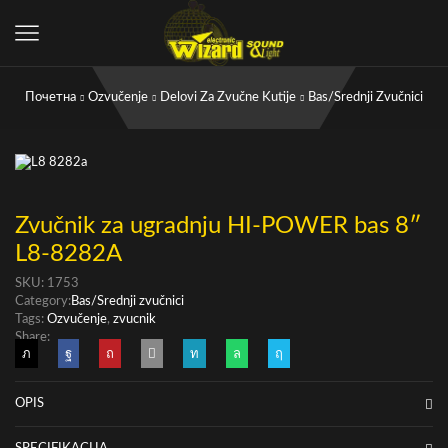
Почетна
Ozvučenje
Delovi Za Zvučne Kutije
Bas/Srednji Zvučnici
Zvučnik za ugradnju HI-POWER bas 8″
L8-8282A
SKU:
1753
Category:
Bas/Srednji zvučnici
Tags:
Ozvučenje
,
zvucnik
Share:
OPIS