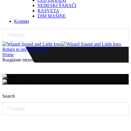
LED EKRANI
NEBESKI ŠARAČI
RASVETA
DIM MAŠINE
Kontakt
Return to previous page
Home
Razglasne mixete
Search