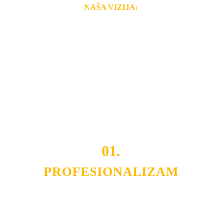
NAŠA VIZIJA:
Naša rešenja, ekonomičnost, kvalitet i brzina pruženih
usluga nas izdvajaju od ostalih konkurenata na tržištu.
Razvijamo se i fleksibilni smo na promene tržišta. Tu
smo da i Vama omogućimo da dobijete
VRHUNSKU
OPREMU I USLUGU
po
MINIMALNOJ CENI.
Do tada pogledajte
REFERENCE
, tj. neke od naših
projekata.
01.
PROFESIONALIZAM
Budite i Vi deo prezadovoljnih klijenata sa kojima smo
ostvarili saradnju i održavamo profesionalizam i