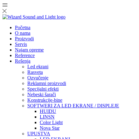
Početna
O nama
Proizvodi
Servis
Najam opreme
Reference
Rešenja
Led ekrani
Rasveta
Ozvučenje
Reklamni proizvodi
Specijalni efekti
Nebeski šarači
Konstrukcije-bine
SOFTWERI ZA LED EKRANE / DISPLEJE
HUIDU
LINSN
Color Light
Nova Star
UPUSTVA