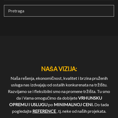
NAŠA VIZIJA:
Naša rešenja, ekonomičnost, kvalitet i brzina pruženih
usluga nas izdvajaju od ostalih konkurenata na tržištu.
Razvijamo se i fleksibilni smo na promene tržišta. Tu smo
da i Vama omogućimo da dobijete
VRHUNSKU
OPREMU I USLUGU
po
MINIMALNOJ CENI.
Do tada
pogledajte
REFERENCE
, tj. neke od naših projekata.