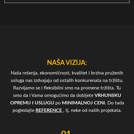
NAŠA VIZIJA:
Naša rešenja, ekonomičnost, kvalitet i brzina pruženih
usluga nas izdvajaju od ostalih konkurenata na tržištu.
Razvijamo se i fleksibilni smo na promene tržišta. Tu
smo da i Vama omogućimo da dobijete
VRHUNSKU
OPREMU I USLUGU
po
MINIMALNOJ CENI.
Do tada
pogledajte
REFERENCE
, tj. neke od naših projekata.