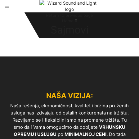
Return to previous page
Home
Sajmovi
NAŠA VIZIJA:
Naša rešenja, ekonomičnost, kvalitet i brzina pruženih
usluga nas izdvajaju od ostalih konkurenata na tržištu.
Razvijamo se i fleksibilni smo na promene tržišta. Tu
smo da i Vama omogućimo da dobijete
VRHUNSKU
OPREMU I USLUGU
po
MINIMALNOJ CENI.
Do tada