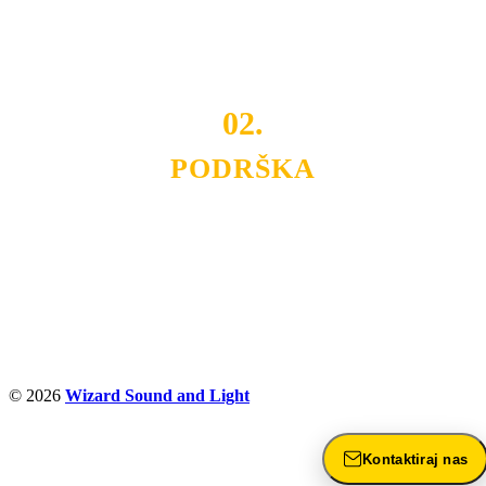
Budite i Vi deo prezadovoljnih klijenata sa kojima smo
ostvarili saradnju i održavamo profesionalizam i
poslovnost.
02.
PODRŠKA
Nudimo savetovanje u izboru rasvete, dizajn prostora i
projektovanje instalacija, montažu, servis i održavanje.
Politika privatnosti
© 2026
Wizard Sound and Light
Kontaktiraj nas