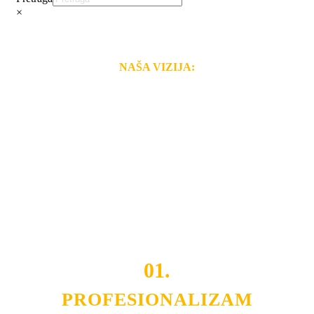
×
NAŠA VIZIJA:
Naša rešenja, ekonomičnost, kvalitet i brzina pruženih
usluga nas izdvajaju od ostalih konkurenata na tržištu.
Razvijamo se i fleksibilni smo na promene tržišta. Tu
smo da i Vama omogućimo da dobijete
VRHUNSKU
OPREMU I USLUGU
po
MINIMALNOJ CENI.
Do tada pogledajte
REFERENCE
, tj. neke od naših
projekata.
01.
PROFESIONALIZAM