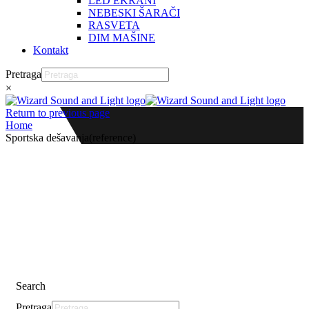
LED EKRANI
NEBESKI ŠARAČI
RASVETA
DIM MAŠINE
Kontakt
Pretraga
×
Return to previous page
Home
Sportska dešavanja(reference)
Search
Pretraga