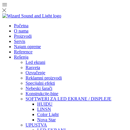
Početna
O nama
Proizvodi
Servis
Najam opreme
Reference
Rešenja
Led ekrani
Rasveta
Ozvučenje
Reklamni proizvodi
Specijalni efekti
Nebeski šarači
Konstrukcije-bine
SOFTWERI ZA LED EKRANE / DISPLEJE
HUIDU
LINSN
Color Light
Nova Star
UPUSTVA