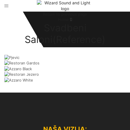
Return to previous page
Home
Svadbeni
Saloni(Reference)
NAŠA VIZIJA: