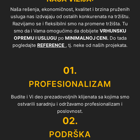
Naša rešenja, ekonomičnost, kvalitet i brzina pruženih
usluga nas izdvajaju od ostalih konkurenata na tržištu.
Razvijamo se i fleksibilni smo na promene tržišta. Tu
smo da i Vama omogućimo da dobijete
VRHUNSKU
OPREMU I USLUGU
po
MINIMALNOJ CENI.
Do tada
pogledajte
REFERENCE
, tj. neke od naših projekata.
01.
PROFESIONALIZAM
Budite i Vi deo prezadovoljnih klijenata sa kojima smo
ostvarili saradnju i održavamo profesionalizam i
poslovnost.
02.
PODRŠKA