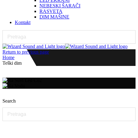
LED EKRANI
NEBESKI ŠARAČI
RASVETA
DIM MAŠINE
Kontakt
Return to previous page
Home
Teški dim
Search