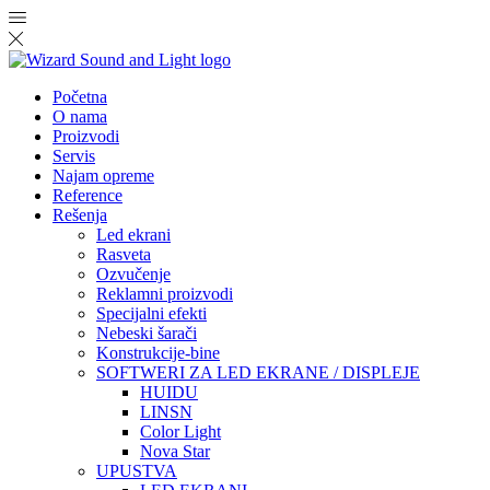
Početna
O nama
Proizvodi
Servis
Najam opreme
Reference
Rešenja
Led ekrani
Rasveta
Ozvučenje
Reklamni proizvodi
Specijalni efekti
Nebeski šarači
Konstrukcije-bine
SOFTWERI ZA LED EKRANE / DISPLEJE
HUIDU
LINSN
Color Light
Nova Star
UPUSTVA