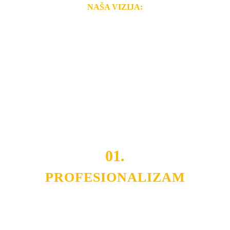
NAŠA VIZIJA:
Naša rešenja, ekonomičnost, kvalitet i brzina pruženih
usluga nas izdvajaju od ostalih konkurenata na tržištu.
Razvijamo se i fleksibilni smo na promene tržišta. Tu
smo da i Vama omogućimo da dobijete
VRHUNSKU
OPREMU I USLUGU
po
MINIMALNOJ CENI.
Do tada pogledajte
REFERENCE
, tj. neke od naših
projekata.
01.
PROFESIONALIZAM
Budite i Vi deo prezadovoljnih klijenata sa kojima smo
ostvarili saradnju i održavamo profesionalizam i
poslovnost.