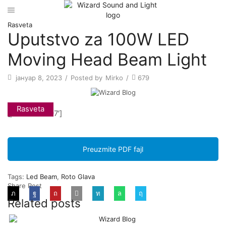
Rasveta
Uputstvo za 100W LED
Moving Head Beam Light
јануар 8, 2023
/
Posted by
Mirko
/
679
Rasveta
[pdf id=’21097′]
Preuzmite PDF fajl
Tags:
Led Beam
,
Roto Glava
Share Post
Related posts