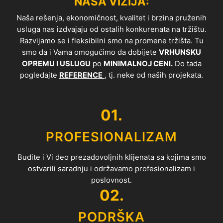
NAŠA VIZIJA:
Naša rešenja, ekonomičnost, kvalitet i brzina pruženih
usluga nas izdvajaju od ostalih konkurenata na tržištu.
Razvijamo se i fleksibilni smo na promene tržišta. Tu
smo da i Vama omogućimo da dobijete
VRHUNSKU
OPREMU I USLUGU
po
MINIMALNOJ CENI.
Do tada
pogledajte
REFERENCE
, tj. neke od naših projekata.
01.
PROFESIONALIZAM
Budite i Vi deo prezadovoljnih klijenata sa kojima smo
ostvarili saradnju i održavamo profesionalizam i
poslovnost.
02.
PODRŠKA