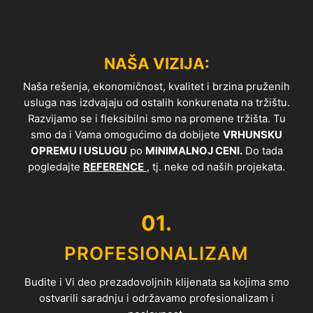
NAŠA VIZIJA:
Naša rešenja, ekonomičnost, kvalitet i brzina pruženih
usluga nas izdvajaju od ostalih konkurenata na tržištu.
Razvijamo se i fleksibilni smo na promene tržišta. Tu
smo da i Vama omogućimo da dobijete
VRHUNSKU
OPREMU I USLUGU
po
MINIMALNOJ CENI.
Do tada
pogledajte
REFERENCE
, tj. neke od naših projekata.
01.
PROFESIONALIZAM
Budite i Vi deo prezadovoljnih klijenata sa kojima smo
ostvarili saradnju i održavamo profesionalizam i