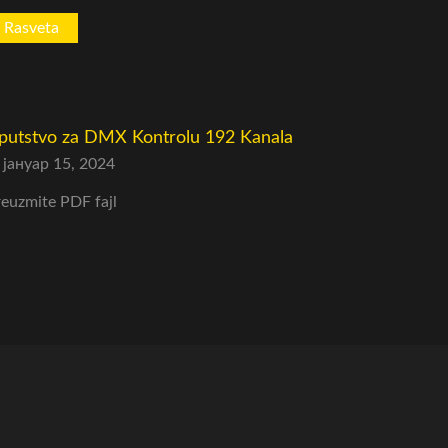
Rasveta
Rasveta
putstvo za DMX Kontrolu 192 Kanala
Uputstvo
јануар 15, 2024
јануар 
euzmite PDF fajl
Preuzmite 