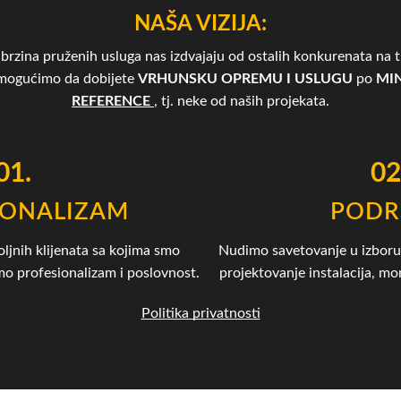
NAŠA VIZIJA:
brzina pruženih usluga nas izdvajaju od ostalih konkurenata na tr
omogućimo da dobijete
VRHUNSKU OPREMU I USLUGU
po
MIN
REFERENCE
, tj. neke od naših projekata.
01.
02
IONALIZAM
PODR
oljnih klijenata sa kojima smo
Nudimo savetovanje u izboru 
amo profesionalizam i poslovnost.
projektovanje instalacija, mon
Politika privatnosti