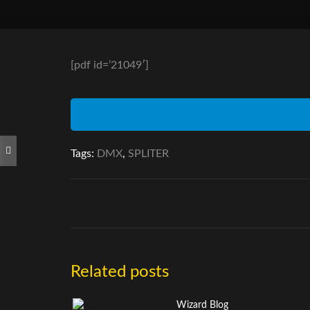
[pdf id=’21049′]
Tags:
DMX
,
SPLITER
Related posts