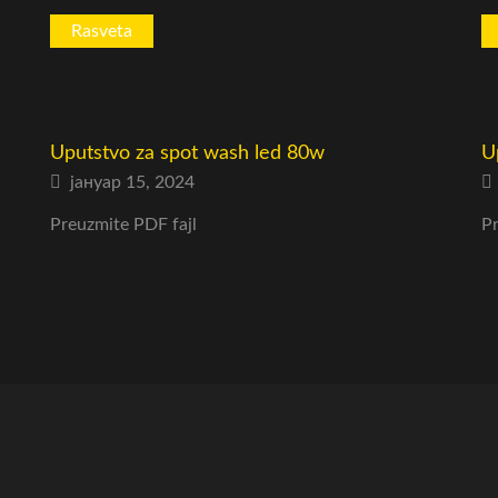
Rasveta
Uputstvo za spot wash led 80w
U
јануар 15, 2024
Preuzmite PDF fajl
Pr