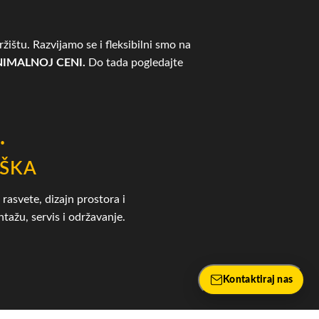
žištu. Razvijamo se i fleksibilni smo na
IMALNOJ CENI.
Do tada pogledajte
.
ŠKA
rasvete, dizajn prostora i
tažu, servis i održavanje.
Kontaktiraj nas