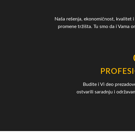
Naša rešenja, ekonomičnost, kvalitet i 
promene tržišta. Tu smo da i Vama 
PROFES
Budite i Vi deo prezadov
ostvarili saradnju i održav