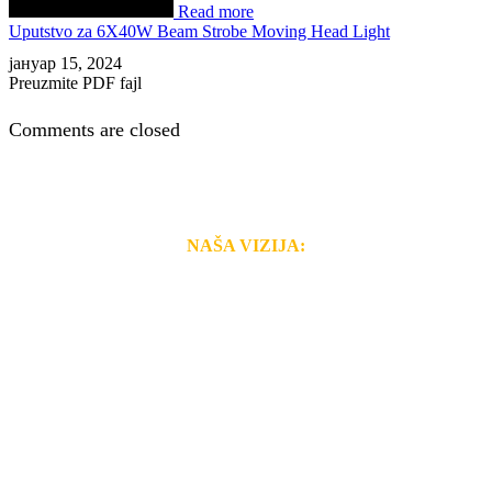
Read more
Uputstvo za 6X40W Beam Strobe Moving Head Light
јануар 15, 2024
Preuzmite PDF fajl
Comments are closed
NAŠA VIZIJA:
Naša rešenja, ekonomičnost, kvalitet i brzina pruženih
usluga nas izdvajaju od ostalih konkurenata na tržištu.
Razvijamo se i fleksibilni smo na promene tržišta. Tu
smo da i Vama omogućimo da dobijete
VRHUNSKU
OPREMU I USLUGU
po
MINIMALNOJ CENI.
Do tada pogledajte
REFERENCE
, tj. neke od naših
projekata.