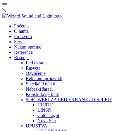
Početna
O nama
Proizvodi
Servis
Najam opreme
Reference
Rešenja
Led ekrani
Rasveta
Ozvučenje
Reklamni proizvodi
Specijalni efekti
Nebeski šarači
Konstrukcije-bine
SOFTWERI ZA LED EKRANE / DISPLEJE
HUIDU
LINSN
Color Light
Nova Star
UPUSTVA