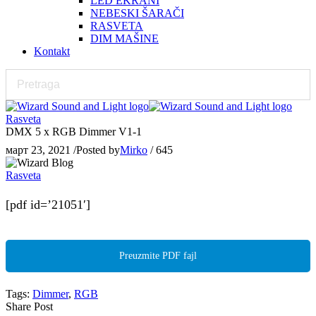
LED EKRANI
NEBESKI ŠARAČI
RASVETA
DIM MAŠINE
Kontakt
Rasveta
DMX 5 x RGB Dimmer V1-1
март 23, 2021
/
Posted by
Mirko
/
645
Rasveta
[pdf id=’21051′]
Preuzmite PDF fajl
Tags:
Dimmer
,
RGB
Share Post