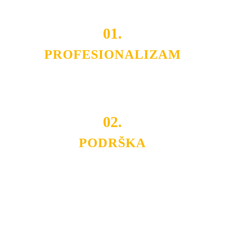
01.
PROFESIONALIZAM
Budite i Vi deo prezadovoljnih klijenata sa kojima smo
ostvarili saradnju i održavamo profesionalizam i
poslovnost.
02.
PODRŠKA
Nudimo savetovanje u izboru rasvete, dizajn prostora i
projektovanje instalacija, montažu, servis i održavanje.
Politika privatnosti