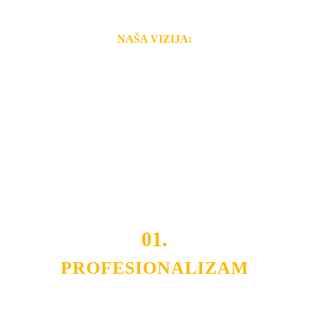
NAŠA VIZIJA:
Naša rešenja, ekonomičnost, kvalitet i brzina pruženih
usluga nas izdvajaju od ostalih konkurenata na tržištu.
Razvijamo se i fleksibilni smo na promene tržišta. Tu
smo da i Vama omogućimo da dobijete
VRHUNSKU
OPREMU I USLUGU
po
MINIMALNOJ CENI.
Do tada pogledajte
REFERENCE
, tj. neke od naših
projekata.
01.
PROFESIONALIZAM
Budite i Vi deo prezadovoljnih klijenata sa kojima smo