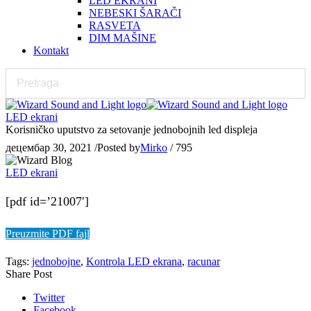
LED EKRANI
NEBESKI ŠARAČI
RASVETA
DIM MAŠINE
Kontakt
LED ekrani
Korisničko uputstvo za setovanje jednobojnih led displeja
децембар 30, 2021
/
Posted by
Mirko
/
795
LED ekrani
[pdf id=’21007′]
Preuzmite PDF fajl
Tags:
jednobojne
,
Kontrola LED ekrana
,
racunar
Share Post
Twitter
Facebook