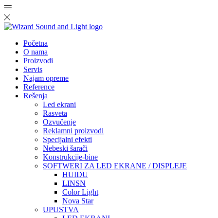
Početna
O nama
Proizvodi
Servis
Najam opreme
Reference
Rešenja
Led ekrani
Rasveta
Ozvučenje
Reklamni proizvodi
Specijalni efekti
Nebeski šarači
Konstrukcije-bine
SOFTWERI ZA LED EKRANE / DISPLEJE
HUIDU
LINSN
Color Light
Nova Star
UPUSTVA