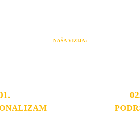
NAŠA VIZIJA:
i brzina pruženih usluga nas izdvajaju od ostalih konkurenata 
 i Vama omogućimo da dobijete
VRHUNSKU OPREMU I 
o tada pogledajte
REFERENCE
, tj. neke od naših projekat
01.
02
IONALIZAM
PODR
ljnih klijenata sa kojima smo
Nudimo savetovanje u izboru 
državamo profesionalizam i
projektovanje instalacija, mo