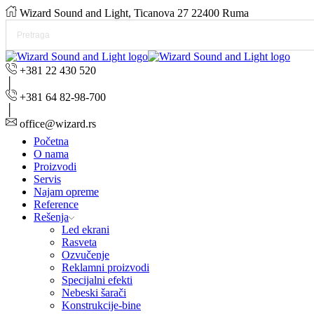
Wizard Sound and Light, Ticanova 27 22400 Ruma
+381 22 430 520
+381 64 82-98-700
office@wizard.rs
Početna
O nama
Proizvodi
Servis
Najam opreme
Reference
Rešenja
Led ekrani
Rasveta
Ozvučenje
Reklamni proizvodi
Specijalni efekti
Nebeski šarači
Konstrukcije-bine