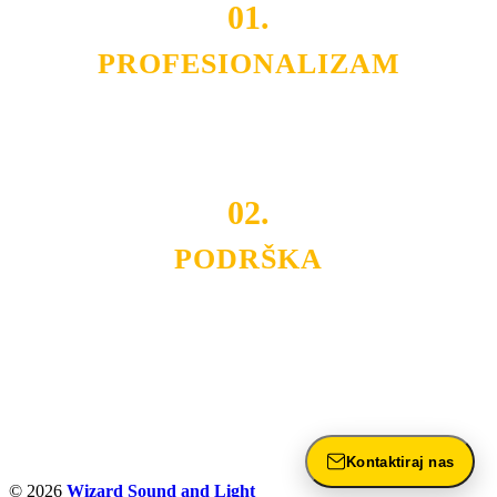
01.
PROFESIONALIZAM
Budite i Vi deo prezadovoljnih klijenata sa kojima smo
ostvarili saradnju i održavamo profesionalizam i
poslovnost.
02.
PODRŠKA
Nudimo savetovanje u izboru rasvete, dizajn prostora i
projektovanje instalacija, montažu, servis i održavanje.
Politika privatnosti
Kontaktiraj nas
© 2026
Wizard Sound and Light