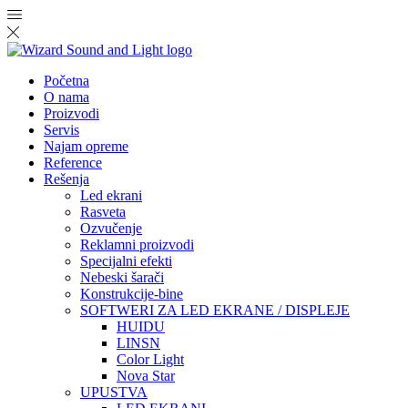
Početna
O nama
Proizvodi
Servis
Najam opreme
Reference
Rešenja
Led ekrani
Rasveta
Ozvučenje
Reklamni proizvodi
Specijalni efekti
Nebeski šarači
Konstrukcije-bine
SOFTWERI ZA LED EKRANE / DISPLEJE
HUIDU
LINSN
Color Light
Nova Star
UPUSTVA