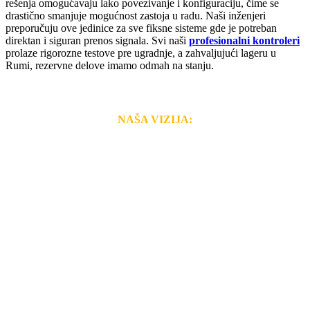
rešenja omogućavaju lako povezivanje i konfiguraciju, čime se
drastično smanjuje mogućnost zastoja u radu. Naši inženjeri
preporučuju ove jedinice za sve fiksne sisteme gde je potreban
direktan i siguran prenos signala. Svi naši
profesionalni kontroleri
prolaze rigorozne testove pre ugradnje, a zahvaljujući lageru u
Rumi, rezervne delove imamo odmah na stanju.
NAŠA VIZIJA:
Naša rešenja, ekonomičnost, kvalitet i brzina pruženih
usluga nas izdvajaju od ostalih konkurenata na tržištu.
Razvijamo se i fleksibilni smo na promene tržišta. Tu
smo da i Vama omogućimo da dobijete
VRHUNSKU
OPREMU I USLUGU
po
MINIMALNOJ CENI.
Do tada pogledajte
REFERENCE
, tj. neke od naših
projekata.