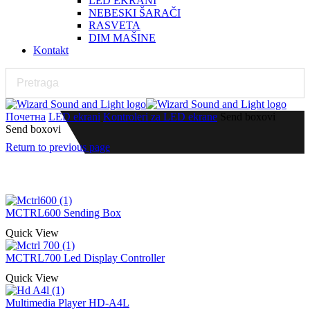
LED EKRANI
NEBESKI ŠARAČI
RASVETA
DIM MAŠINE
Kontakt
Почетна
LED ekrani
Kontroleri za LED ekrane
Send boxovi
Send boxovi
Return to previous page
MCTRL600 Sending Box
Quick View
MCTRL700 Led Display Controller
Quick View
Multimedia Player HD-A4L