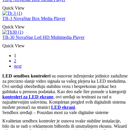
Quick View
TB-3 NovaStar Box Media Player
Quick View
TB-30 NovaStar Led HD Multimedia Player
Quick View
1
2
next
LED sendbox kontroleri
su osnovne inženjerske jedinice zadužene
za precizno slanje video signala sa vašeg plejera ka LED modulima.
Ovi uređaji obezbeđuju stabilnu vezu i besprekoran prikaz bez
gubitaka u prenosu podataka. Kao deo naše šire ponude u kategoriji
kontroleri za LED ekrane
, ovi uređaji su testirani za rad u
najzahtevnijim uslovima. Kompletan pregled svih digitalnih sistema
možete pronaći na stranici
LED ekrani
.
Sendbox uređaji – Pouzdan most za vaše digitalne sisteme
Kvalitetan sendbox kontroler je osnova svake stabilne instalacije,
bilo da se radi o reklamnom bilbordu ili unutrašnjem ekranu. Wizard