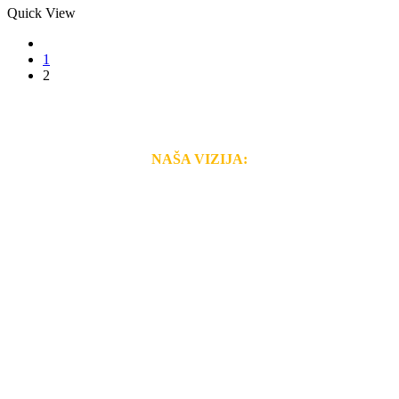
Quick View
prev
1
2
NAŠA VIZIJA:
Naša rešenja, ekonomičnost, kvalitet i brzina pruženih
usluga nas izdvajaju od ostalih konkurenata na tržištu.
Razvijamo se i fleksibilni smo na promene tržišta. Tu
smo da i Vama omogućimo da dobijete
VRHUNSKU
OPREMU I USLUGU
po
MINIMALNOJ CENI.
Do tada pogledajte
REFERENCE
, tj. neke od naših
projekata.