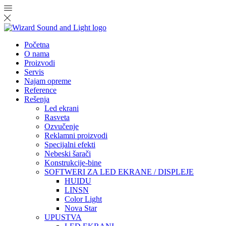
Početna
O nama
Proizvodi
Servis
Najam opreme
Reference
Rešenja
Led ekrani
Rasveta
Ozvučenje
Reklamni proizvodi
Specijalni efekti
Nebeski šarači
Konstrukcije-bine
SOFTWERI ZA LED EKRANE / DISPLEJE
HUIDU
LINSN
Color Light
Nova Star
UPUSTVA