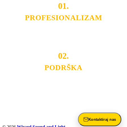
01.
PROFESIONALIZAM
Budite i Vi deo prezadovoljnih klijenata sa kojima smo
ostvarili saradnju i održavamo profesionalizam i
poslovnost.
02.
PODRŠKA
Nudimo savetovanje u izboru rasvete, dizajn prostora i
projektovanje instalacija, montažu, servis i održavanje.
Politika privatnosti
Kontaktiraj nas
© 2026
Wizard Sound and Light