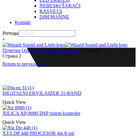
LED EKRANI
NEBESKI ŠARAČI
RASVETA
DIM MAŠINE
Kontakt
Pretraga
×
Почетна
Ozvučenje
Procesori-skretnice
Страна 2
Страна 2
Return to previous page
DIGITALNI EKVILAJZER 31-BAND
Quick View
XILICA XP-8080 DSP sistem kontroler
Quick View
XTA DP 448 PROCESOR 4in 8 out