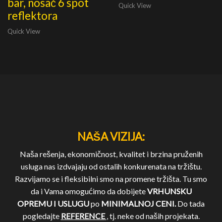
bar, nosač 6 spot
Quick View
reflektora
Quick View
NAŠA VIZIJA:
Naša rešenja, ekonomičnost, kvalitet i brzina pruženih
usluga nas izdvajaju od ostalih konkurenata na tržištu.
Razvijamo se i fleksibilni smo na promene tržišta. Tu smo
da i Vama omogućimo da dobijete
VRHUNSKU
OPREMU I USLUGU
po
MINIMALNOJ CENI.
Do tada
pogledajte
REFERENCE
, tj. neke od naših projekata.