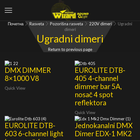
Почетна
Rasveta
Pozorišna rasveta
220V dimeri
Ugradni
dimeri
Ugradni dimeri
Return to previous page
DMX DIMMER
EUROLITE DTB-
8×1000 V8
405 4-channel
dimmer bar 5A,
Quick View
nosač 4 spot
reflektora
Quick View
EUROLITE DTB-
Jednokanalni DMX
603 6-channel light
Dimer EDX-1 MK2