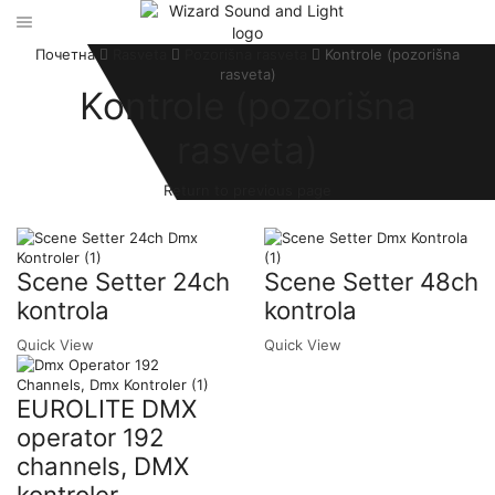
Почетна
Rasveta
Pozorišna rasveta
Kontrole (pozorišna
rasveta)
Kontrole (pozorišna
rasveta)
Return to previous page
Scene Setter 24ch
Scene Setter 48ch
kontrola
kontrola
Quick View
Quick View
EUROLITE DMX
operator 192
channels, DMX
kontroler