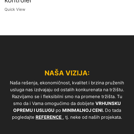
Quick View
NAŠA VIZIJA:
Naša rešenja, ekonomičnost, kvalitet i brzina pruženih
usluga nas izdvajaju od ostalih konkurenata na tržištu.
Razvijamo se i fleksibilni smo na promene tržišta. Tu
smo da i Vama omogućimo da dobijete
VRHUNSKU
OPREMU I USLUGU
po
MINIMALNOJ CENI.
Do tada
pogledajte
REFERENCE
, tj. neke od naših projekata.