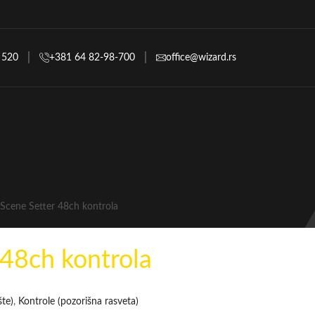
 520
+381 64 82-98-700
office@wizard.rs
Scene Setter 48ch kontrola
 48ch kontrola
te)
,
Kontrole (pozorišna rasveta)