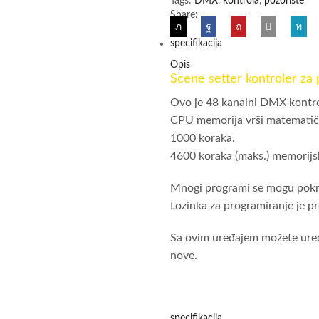
Tags:
DMX
,
kontrola
,
pozorište
Share:
specifikacija
Opis
Scene setter kontroler za
Ovo je 48 kanalni DMX kontrol
CPU memorija vrši matematičk
1000 koraka.
4600 koraka (maks.) memorijs
Mnogi programi se mogu pokre
Lozinka za programiranje je p
Sa ovim uređajem možete uređi
nove.
specifikacija