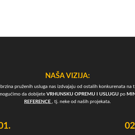
NAŠA VIZIJA:
brzina pruženih usluga nas izdvajaju od ostalih konkurenata na tr
omogućimo da dobijete
VRHUNSKU OPREMU I USLUGU
po
MIN
REFERENCE
, tj. neke od naših projekata.
01.
02