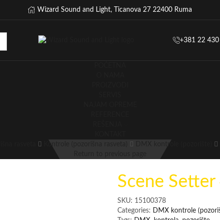
Wizard Sound and Light, Ticanova 27 22400 Ruma
+381 22 430
POČETNA
O NAMA
PROIZVODI
SERVIS
NAJAM OPREME
REFERENCE
REŠENJA
KONTAKT
išna rasveta
Kontrole (pozorišna rasveta)
DMX kontrole (pozorište)
Return to previous page
Scene Setter
SKU:
15100378
Categories:
DMX kontrole (pozoriš