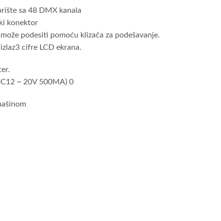
orište sa 48 DMX kanala
ski konektor
 može podesiti pomoću klizača za podešavanje.
zlaz3 cifre LCD ekrana.
er.
 DC12 ~ 20V 500MA) 0
 mašinom