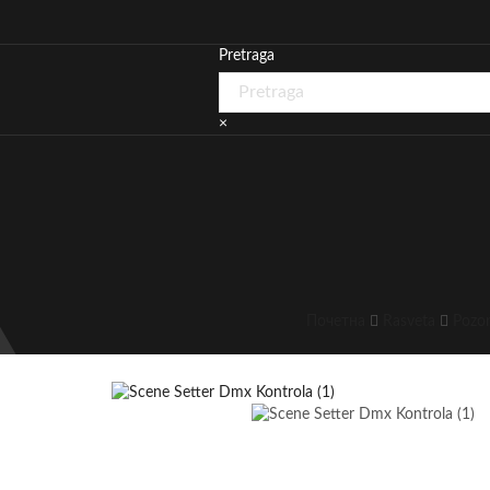
Pretraga
×
Почетна
Rasveta
Pozor