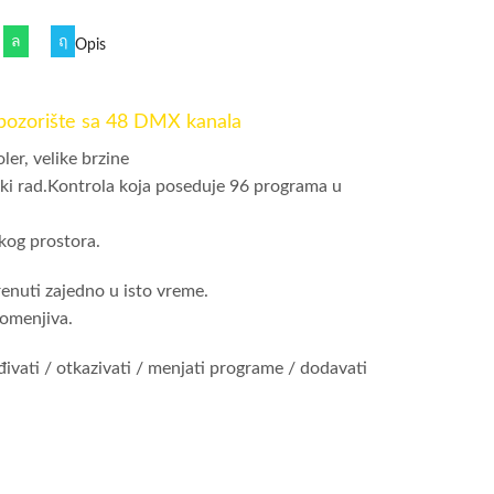
Opis
 pozorište sa 48 DMX kanala
er, velike brzine
i rad.Kontrola koja poseduje 96 programa u
kog prostora.
nuti zajedno u isto vreme.
romenjiva.
vati / otkazivati / menjati programe / dodavati