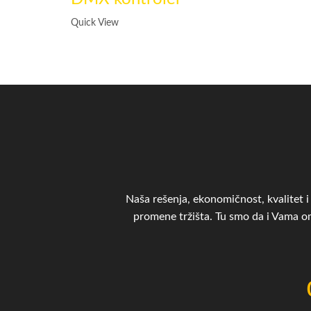
Quick View
Naša rešenja, ekonomičnost, kvalitet i 
promene tržišta. Tu smo da i Vama 