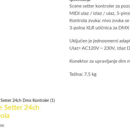
Scene setter kontroler za poz
MIDI ulaz / izlaz / ulaz, 5-pin
Kontrola zvuka: nivo zvuka se
3-polna XLR utičnica za DMX i
Uključen je jednosmerni adapt
Ulaz> AC120V ~ 230V, izlaz
Konektor za upravljanje dim
Težina: 7,5 kg
e Setter 24ch
ola
iew