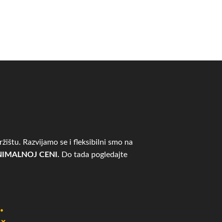
žištu. Razvijamo se i fleksibilni smo na
IMALNOJ CENI.
Do tada pogledajte
.