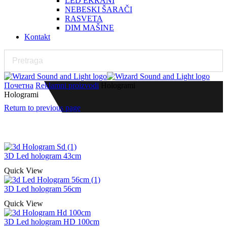
LED EKRANI
NEBESKI ŠARAČI
RASVETA
DIM MAŠINE
Kontakt
Почетна
Reklamni proizvodi
Hologrami
Hologrami
Return to previous page
3D Led hologram 43cm
Quick View
3D Led hologram 56cm
Quick View
3D Led hologram HD 100cm