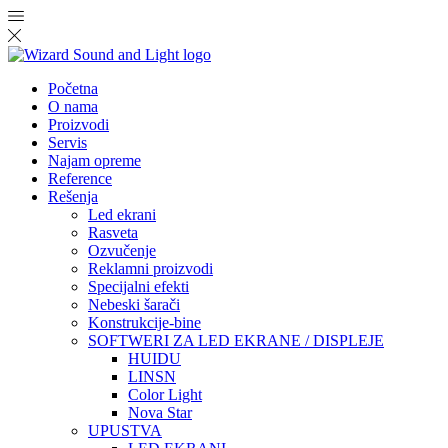
Početna
O nama
Proizvodi
Servis
Najam opreme
Reference
Rešenja
Led ekrani
Rasveta
Ozvučenje
Reklamni proizvodi
Specijalni efekti
Nebeski šarači
Konstrukcije-bine
SOFTWERI ZA LED EKRANE / DISPLEJE
HUIDU
LINSN
Color Light
Nova Star
UPUSTVA