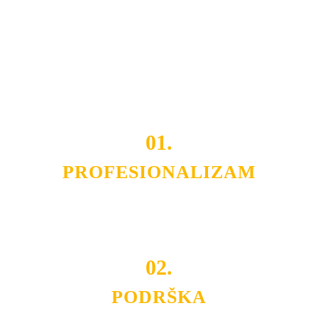
Razvijamo se i fleksibilni smo na promene tržišta. Tu
smo da i Vama omogućimo da dobijete
VRHUNSKU
OPREMU I USLUGU
po
MINIMALNOJ CENI.
Do tada pogledajte
REFERENCE
, tj. neke od naših
projekata.
01.
PROFESIONALIZAM
Budite i Vi deo prezadovoljnih klijenata sa kojima smo
ostvarili saradnju i održavamo profesionalizam i
poslovnost.
02.
PODRŠKA