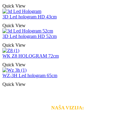
Quick View
3D Led hologram HD 43cm
Quick View
3D Led hologram HD 52cm
Quick View
WK Z8 HOLOGRAM 72cm
Quick View
WZ-3H Led hologram 65cm
Quick View
NAŠA VIZIJA:
Naša rešenja, ekonomičnost, kvalitet i brzina pruženih
usluga nas izdvajaju od ostalih konkurenata na tržištu.