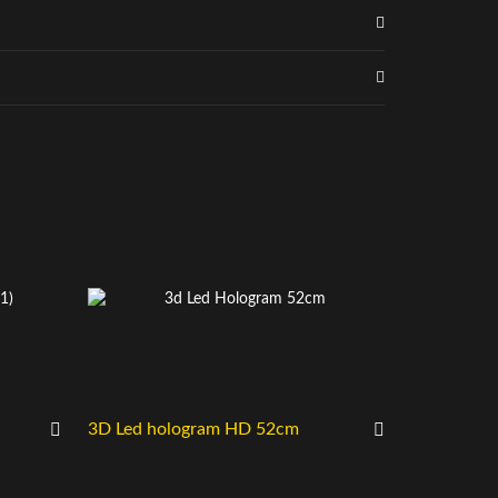
3D Led hologram HD 52cm
WK Z8 H