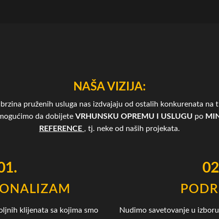
NAŠA VIZIJA:
brzina pruženih usluga nas izdvajaju od ostalih konkurenata na tr
omogućimo da dobijete
VRHUNSKU OPREMU I USLUGU
po
MIN
REFERENCE
, tj. neke od naših projekata.
01.
02
IONALIZAM
PODR
oljnih klijenata sa kojima smo
Nudimo savetovanje u izboru 