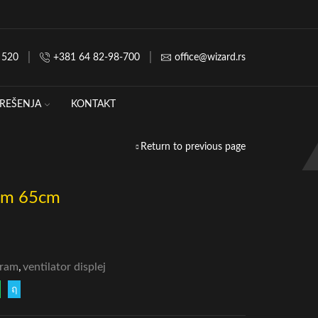
 520
+381 64 82-98-700
office@wizard.rs
REŠENJA
KONTAKT
Return to previous page
am 65cm
gram
,
ventilator displej