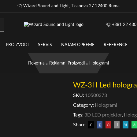
Wizard Sound and Light, Ticanova 27 22400 Ruma
+381 22 430
PROIZVODI
SERVIS
NAJAM OPREME
REFERENCE
Почетна
Reklamni Proizvodi
Hologrami
WZ-3H Led hologr
SKU:
10500373
Category:
Hologrami
Tags:
3D LED projektor
,
Holo
Share: