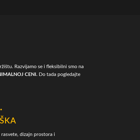
žištu. Razvijamo se i fleksibilni smo na
IMALNOJ CENI.
Do tada pogledajte
.
ŠKA
rasvete, dizajn prostora i