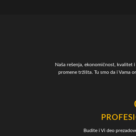
Naša rešenja, ekonomičnost, kvalitet i 
promene tržišta. Tu smo da i Vama 
PROFES
Budite i Vi deo prezadov