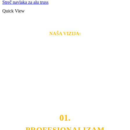
Streč navlaka za alu truss
Quick View
NAŠA VIZIJA:
Naša rešenja, ekonomičnost, kvalitet i brzina pruženih
usluga nas izdvajaju od ostalih konkurenata na tržištu.
Razvijamo se i fleksibilni smo na promene tržišta. Tu
smo da i Vama omogućimo da dobijete
VRHUNSKU
OPREMU I USLUGU
po
MINIMALNOJ CENI.
Do tada pogledajte
REFERENCE
, tj. neke od naših
projekata.
01.
PROFESIONALIZAM