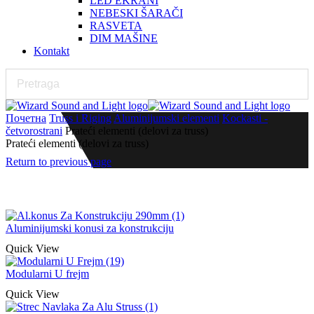
LED EKRANI
NEBESKI ŠARAČI
RASVETA
DIM MAŠINE
Kontakt
Почетна
Truss i Riging
Aluminijumski elementi
Kockasti -
četvorostrani
Prateći elementi (delovi za truss)
Prateći elementi (delovi za truss)
Return to previous page
Aluminijumski konusi za konstrukciju
Quick View
Modularni U frejm
Quick View