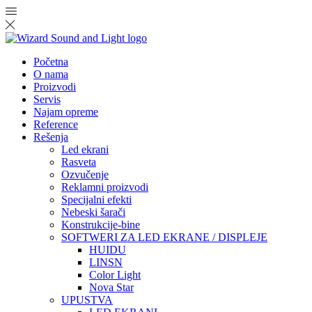
Početna
O nama
Proizvodi
Servis
Najam opreme
Reference
Rešenja
Led ekrani
Rasveta
Ozvučenje
Reklamni proizvodi
Specijalni efekti
Nebeski šarači
Konstrukcije-bine
SOFTWERI ZA LED EKRANE / DISPLEJE
HUIDU
LINSN
Color Light
Nova Star
UPUSTVA