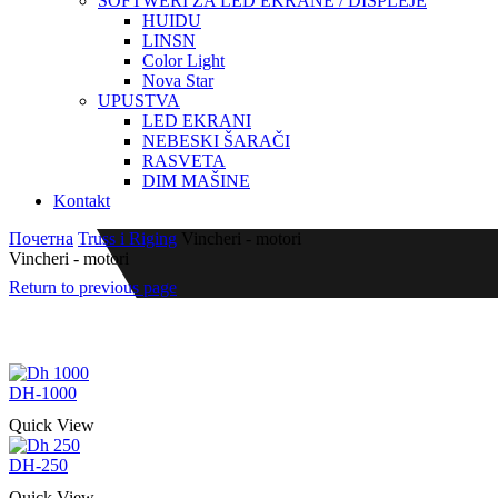
SOFTWERI ZA LED EKRANE / DISPLEJE
HUIDU
LINSN
Color Light
Nova Star
UPUSTVA
LED EKRANI
NEBESKI ŠARAČI
RASVETA
DIM MAŠINE
Kontakt
Почетна
Truss i Riging
Vincheri - motori
Vincheri - motori
Return to previous page
DH-1000
Quick View
DH-250
Quick View