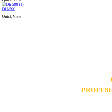
DH-500
Quick View
Naša rešenja, ekonomičnost, kvalitet 
smo na promene tržišta. Tu smo da
D
PROFES
Budite i Vi deo prezadovo
ostvarili saradnju i o