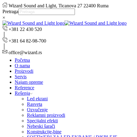
Wizard Sound and Light, Ticanova 27 22400 Ruma
Pretraga
×
+381 22 430 520
+381 64 82-98-700
office@wizard.rs
Početna
O nama
Proizvodi
Servis
Najam opreme
Reference
Rešenja
Led ekrani
Rasveta
Ozvučenje
Reklamni proizvodi
Specijalni efekti
Nebeski šarači
Konstrukcije-bine