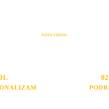
NAŠA VIZIJA:
i brzina pruženih usluga nas izdvajaju od ostalih konkurenata 
 i Vama omogućimo da dobijete
VRHUNSKU OPREMU I 
o tada pogledajte
REFERENCE
, tj. neke od naših projekat
01.
02
IONALIZAM
PODR
ljnih klijenata sa kojima smo
Nudimo savetovanje u izboru 
državamo profesionalizam i
projektovanje instalacija, mo