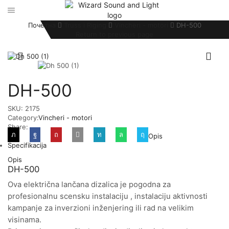
Почетна
Truss i Riging
Vincheri - motori
DH-500
Return to previous page
DH-500
SKU:
2175
Category:
Vincheri - motori
Share:
Opis
Specifikacija
Opis
DH-500
Ova električna lančana dizalica je pogodna za
profesionalnu scensku instalaciju , instalaciju aktivnosti
kampanje za inverzioni inženjering ili rad na velikim
visinama.