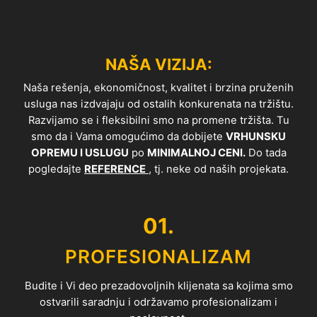
NAŠA VIZIJA:
Naša rešenja, ekonomičnost, kvalitet i brzina pruženih
usluga nas izdvajaju od ostalih konkurenata na tržištu.
Razvijamo se i fleksibilni smo na promene tržišta. Tu
smo da i Vama omogućimo da dobijete
VRHUNSKU
OPREMU I USLUGU
po
MINIMALNOJ CENI.
Do tada
pogledajte
REFERENCE
, tj. neke od naših projekata.
01.
PROFESIONALIZAM
Budite i Vi deo prezadovoljnih klijenata sa kojima smo
ostvarili saradnju i održavamo profesionalizam i