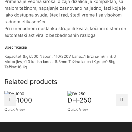
Primena je veoma široka, dizajn dizalice je kompaktan, sa
malom težinom, napajanje zasnovano na jednoj fazi koja je
lako dostupna svuda, štedi rad, štedi vreme i sa visokom
radnom efikasnošću.
Pri iznenadnom nestanku struje ili kvara, kočioni sistem se
automatski aktivira iz bezbednosnih razloga.
Specifikacija
Kapacitet (kg):500 Napon: 110/220V Lanac:1 Brzina(m/min):6
Motor(kw):1.3 karika lanca: 6.3mm Težina lanca (Kg/m):0.8Kg
Težina:16 Kg
Related products
DH-1000
DH-250
Quick View
Quick View