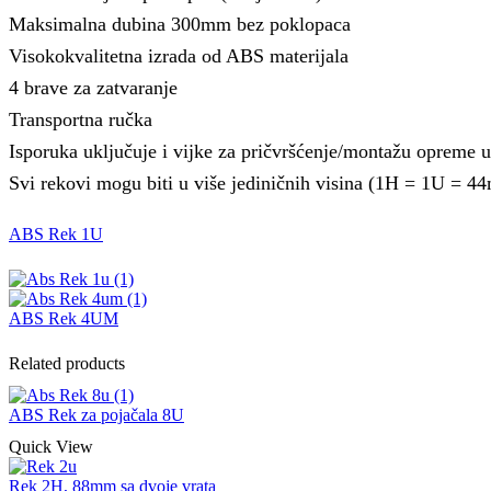
Maksimalna dubina 300mm bez poklopaca
Visokokvalitetna izrada od ABS materijala
4 brave za zatvaranje
Transportna ručka
Isporuka uključuje i vijke za pričvršćenje/montažu opreme u
Svi rekovi mogu biti u više jediničnih visina (1H = 1U = 4
ABS Rek 1U
ABS Rek 4UM
Related products
ABS Rek za pojačala 8U
Quick View
Rek 2H, 88mm sa dvoje vrata