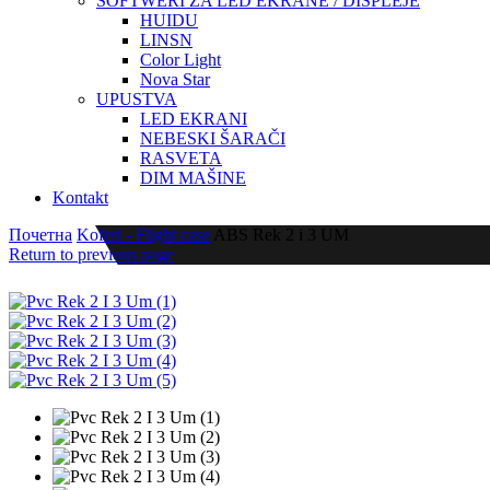
SOFTWERI ZA LED EKRANE / DISPLEJE
HUIDU
LINSN
Color Light
Nova Star
UPUSTVA
LED EKRANI
NEBESKI ŠARAČI
RASVETA
DIM MAŠINE
Kontakt
Почетна
Koferi - Flight case
ABS Rek 2 i 3 UM
Return to previous page