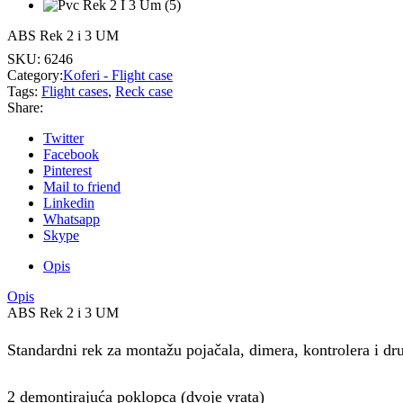
ABS Rek 2 i 3 UM
SKU:
6246
Category:
Koferi - Flight case
Tags:
Flight cases
,
Reck case
Share:
Twitter
Facebook
Pinterest
Mail to friend
Linkedin
Whatsapp
Skype
Opis
Opis
ABS Rek 2 i 3 UM
Standardni rek za montažu pojačala, dimera, kontrolera i d
2 demontirajuća poklopca (dvoje vrata)