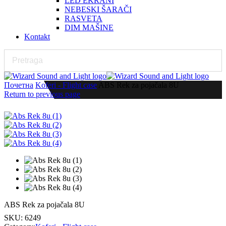
LED EKRANI
NEBESKI ŠARAČI
RASVETA
DIM MAŠINE
Kontakt
Почетна
Koferi - Flight case
ABS Rek za pojačala 8U
Return to previous page
ABS Rek za pojačala 8U
SKU:
6249