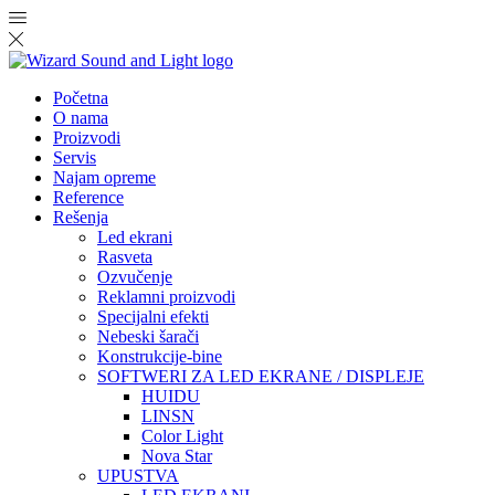
Početna
O nama
Proizvodi
Servis
Najam opreme
Reference
Rešenja
Led ekrani
Rasveta
Ozvučenje
Reklamni proizvodi
Specijalni efekti
Nebeski šarači
Konstrukcije-bine
SOFTWERI ZA LED EKRANE / DISPLEJE
HUIDU
LINSN
Color Light
Nova Star
UPUSTVA