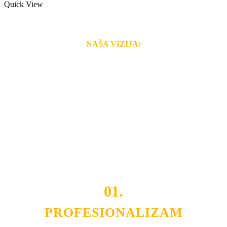
Quick View
NAŠA VIZIJA:
Naša rešenja, ekonomičnost, kvalitet i brzina pruženih
usluga nas izdvajaju od ostalih konkurenata na tržištu.
Razvijamo se i fleksibilni smo na promene tržišta. Tu
smo da i Vama omogućimo da dobijete
VRHUNSKU
OPREMU I USLUGU
po
MINIMALNOJ CENI.
Do tada pogledajte
REFERENCE
, tj. neke od naših
projekata.
01.
PROFESIONALIZAM