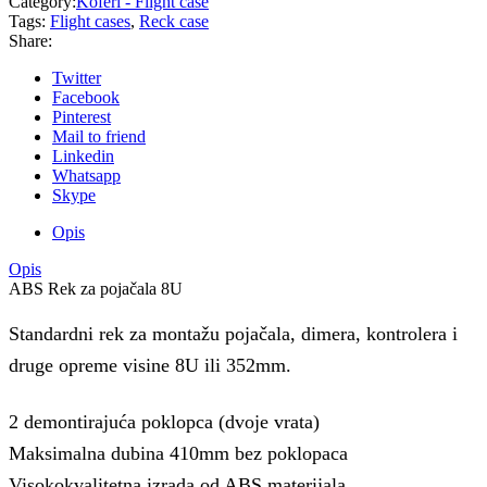
Category:
Koferi - Flight case
Tags:
Flight cases
,
Reck case
Share:
Twitter
Facebook
Pinterest
Mail to friend
Linkedin
Whatsapp
Skype
Opis
Opis
ABS Rek za pojačala 8U
Standardni rek za montažu pojačala, dimera, kontrolera i
druge opreme visine 8U ili 352mm.
2 demontirajuća poklopca (dvoje vrata)
Maksimalna dubina 410mm bez poklopaca
Visokokvalitetna izrada od ABS materijala