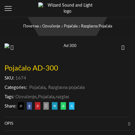
Почетна
Ozvučenje
Pojačala
Razglasna Pojačala
Pojačalo AD-300
SKU:
1674
Categories:
Pojačala
,
Razglasna pojačala
Tags:
Ozvučenje
,
Pojačala
,
razglas
Share:
OPIS