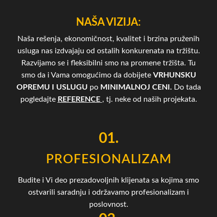
NAŠA VIZIJA:
Naša rešenja, ekonomičnost, kvalitet i brzina pruženih
usluga nas izdvajaju od ostalih konkurenata na tržištu.
Razvijamo se i fleksibilni smo na promene tržišta. Tu
smo da i Vama omogućimo da dobijete
VRHUNSKU
OPREMU I USLUGU
po
MINIMALNOJ CENI.
Do tada
pogledajte
REFERENCE
, tj. neke od naših projekata.
01.
PROFESIONALIZAM
Budite i Vi deo prezadovoljnih klijenata sa kojima smo
ostvarili saradnju i održavamo profesionalizam i
poslovnost.