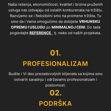
Naša rešenja, ekonomičnost, kvalitet i brzina pruženih
usluga nas izdvajaju od ostalih konkurenata na tržištu.
Razvijamo se i fleksibilni smo na promene tržišta. Tu
smo da i Vama omogućimo da dobijete
VRHUNSKU
OPREMU I USLUGU
po
MINIMALNOJ CENI.
Do tada
pogledajte
REFERENCE
, tj. neke od naših projekata.
01.
PROFESIONALIZAM
Budite i Vi deo prezadovoljnih klijenata sa kojima smo
ostvarili saradnju i održavamo profesionalizam i
poslovnost.
02.
PODRŠKA