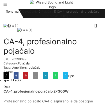
Почетна
Ozvučenje
Pojačala
CA-4, profesionalno pojačalo
Return to previous page
CA-4, profesionalno
pojačalo
SKU:
20390099
Category:
Pojačala
Tags:
Amplifiers
,
pojačalo
Share:
Opis
specifikacija
Opis
CA-4, profesionalno pojačalo 2x300W
Profesionalno pojačalo CA4 dizajnirano je da postigne