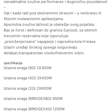
nenadmašne zvučne performanse i dugoročnu pouzdanost
–
čak i kada radi pod ekstremnim stresom – u rentiranju ili
fiksnim instalacionim aplikacijama.
Apsolutna zvučna tačnost je obeležje ovog pojačala.
Bas je čvrst i definisan do granica čujnosti, sa obilnim
trenutnim rezervama koje isporučuje
„preinženjerisano“ napajanje i napredna kola H klase.
Izlazni uređaji širokog opsega osiguravaju
detaljan,transparentan visokofrekventni odziv.
specifikacija
Izlazna snaga (8Ω) 2X300W
Izlazna snaga (4Ω) 2X450W
Izlazna snaga (2Ω) 2X600W
Izlazna snaga (BRIDGE)(8Ω) 900W
Izlazna snaga (BRIDGE)(4Ω) 1200W