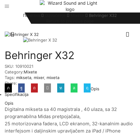
Почетна
Ozvučenje
Mixete
Behringer X32
Return to previous page
Behringer X32
SKU:
10910021
Category:
Mixete
Tags:
mikseta
,
mixer
,
mixeta
Share:
Opis
Specifikacija
Opis
Digitalna mikseta sa 40 magistrala , 40 ulaza, sa 32
programabilna Midas pretpojačala,
25 motorizovana fadera, LCD ekranom, 32-kanalnim audio
interfejsom i daljinskim upravljačem za iPad / iPhone