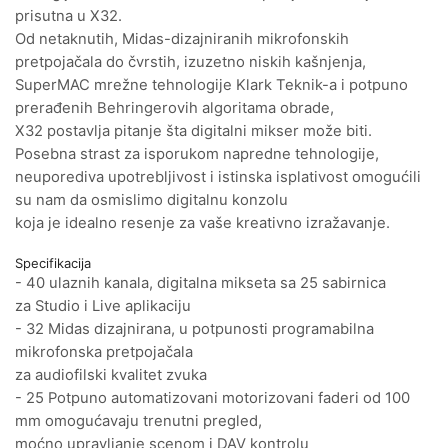
prisutna u X32.
Od netaknutih, Midas-dizajniranih mikrofonskih
pretpojačala do čvrstih, izuzetno niskih kašnjenja,
SuperMAC mrežne tehnologije Klark Teknik-a i potpuno
prerađenih Behringerovih algoritama obrade,
X32 postavlja pitanje šta digitalni mikser može biti.
Posebna strast za isporukom napredne tehnologije,
neuporediva upotrebljivost i istinska isplativost omogućili
su nam da osmislimo digitalnu konzolu
koja je idealno resenje za vaše kreativno izražavanje.
Specifikacija
- 40 ulaznih kanala, digitalna mikseta sa 25 sabirnica
za Studio i Live aplikaciju
- 32 Midas dizajnirana, u potpunosti programabilna
mikrofonska pretpojačala
za audiofilski kvalitet zvuka
- 25 Potpuno automatizovani motorizovani faderi od 100
mm omogućavaju trenutni pregled,
moćno upravljanje scenom i DAV kontrolu