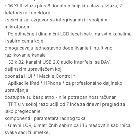
- 16 XLR izlaza plus 6 dodatnih linijskih ulaza / izlaza, 2
telefonska konektora
i sekcija za razgovor sa integrisanim ili spoljnim
mikrofonom
- Pojedinačne i dinamični LCD lecel metri na svim kanalima
i sabirnicama koje
omogućavaju jednostavno dodeljivanje i intuitivno
razlikovanje kanala
- 32 k 32-kanalni USB 2.0 audio interfejs, sa DAV
daljinskim upravljačem koji
oponaša HUI * i Mackie Control *
- Aplikacije iPad * i iPhone * za profesionalno daljinsko
upravljanje
dostupne su besplatno - nije potreban host računar
- TFT u visokoj rezoluciji od 7 inča za dnevni pregled za
lako pregledanje
komponenti i parametara radnog toka
- Glavni LCR, 6 matričnih sabirnica i 16 mešovitih sabirnica,
svaka sadrži umetke,