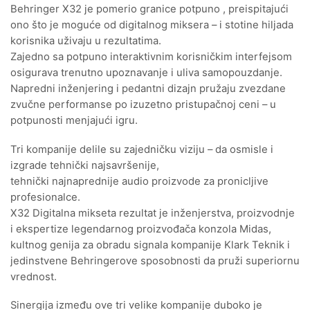
Behringer X32 je pomerio granice potpuno , preispitajući
ono što je moguće od digitalnog miksera – i stotine hiljada
korisnika uživaju u rezultatima.
Zajedno sa potpuno interaktivnim korisničkim interfejsom
osigurava trenutno upoznavanje i uliva samopouzdanje.
Napredni inženjering i pedantni dizajn pružaju zvezdane
zvučne performanse po izuzetno pristupačnoj ceni – u
potpunosti menjajući igru.
Tri kompanije delile su zajedničku viziju – da osmisle i
izgrade tehnički najsavršenije,
tehnički najnaprednije audio proizvode za pronicljive
profesionalce.
X32 Digitalna mikseta rezultat je inženjerstva, proizvodnje
i ekspertize legendarnog proizvođača konzola Midas,
kultnog genija za obradu signala kompanije Klark Teknik i
jedinstvene Behringerove sposobnosti da pruži superiornu
vrednost.
Sinergija između ove tri velike kompanije duboko je