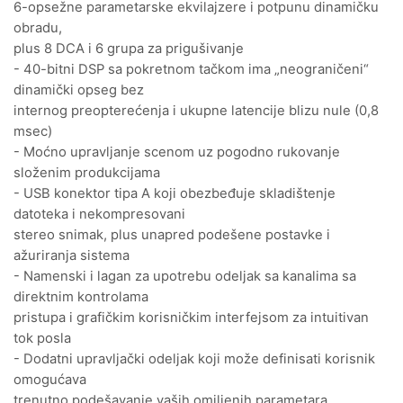
6-opsežne parametarske ekvilajzere i potpunu dinamičku
obradu,
plus 8 DCA i 6 grupa za prigušivanje
- 40-bitni DSP sa pokretnom tačkom ima „neograničeni“
dinamički opseg bez
internog preopterećenja i ukupne latencije blizu nule (0,8
msec)
- Moćno upravljanje scenom uz pogodno rukovanje
složenim produkcijama
- USB konektor tipa A koji obezbeđuje skladištenje
datoteka i nekompresovani
stereo snimak, plus unapred podešene postavke i
ažuriranja sistema
- Namenski i lagan za upotrebu odeljak sa kanalima sa
direktnim kontrolama
pristupa i grafičkim korisničkim interfejsom za intuitivan
tok posla
- Dodatni upravljački odeljak koji može definisati korisnik
omogućava
trenutno podešavanje vaših omiljenih parametara