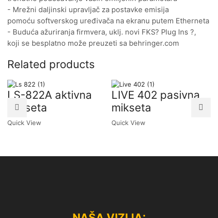
- Mrežni daljinski upravljač za postavke emisija
pomoću softverskog uređivača na ekranu putem Etherneta
- Buduća ažuriranja firmvera, uklj. novi FKS? Plug Ins ?,
koji se besplatno može preuzeti sa behringer.com
Related products
LS-822A aktivna
LIVE 402 pasivna
mikseta
mikseta
Quick View
Quick View
NAŠA VIZIJA: