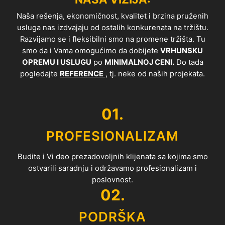
Naša rešenja, ekonomičnost, kvalitet i brzina pruženih
usluga nas izdvajaju od ostalih konkurenata na tržištu.
Razvijamo se i fleksibilni smo na promene tržišta. Tu
smo da i Vama omogućimo da dobijete
VRHUNSKU
OPREMU I USLUGU
po
MINIMALNOJ CENI.
Do tada
pogledajte
REFERENCE
, tj. neke od naših projekata.
01.
PROFESIONALIZAM
Budite i Vi deo prezadovoljnih klijenata sa kojima smo
ostvarili saradnju i održavamo profesionalizam i
poslovnost.
02.
PODRŠKA