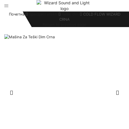
Почетна
Specijalni efekti
Teški dim
COLD FLOW WIZARD
CRNA
Return to previous page