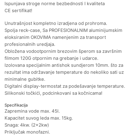
Ispunjava stroge norme bezbednosti I kvaliteta
CE sertifikat!
Unutrašnjost kompletno izradjena od prohroma.
Spolja reck-case, Sa PROFESIONALNIM aluminijumskim
eloksiranim OKOVIMA namenjenim za transport
profesionalnih uredjaja.
Obložena vodootpornim brezovim šperom sa završnim
filmom 120G otpornim na grebanje i udarce.
Izolovana specijalnim antishok sundjerom 10mm. što za
rezultat ima održavanje temperature do nekoliko sati uz
minimalne gubitke.
Digitalni display-termostat za podešavanje temperature.
Silikonski točkići, podcinkovani sa kočnicama!
Specifikacija
Zapremina vode max. 45l.
Kapacitet suvog leda max. 15kg.
Snaga: 4kw. (2x2kw)
Priključak monofazni.