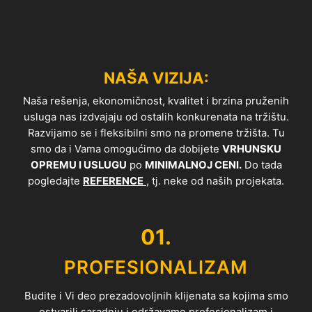
NAŠA VIZIJA:
Naša rešenja, ekonomičnost, kvalitet i brzina pruženih
usluga nas izdvajaju od ostalih konkurenata na tržištu.
Razvijamo se i fleksibilni smo na promene tržišta. Tu
smo da i Vama omogućimo da dobijete
VRHUNSKU
OPREMU I USLUGU
po
MINIMALNOJ CENI.
Do tada
pogledajte
REFERENCE
, tj. neke od naših projekata.
01.
PROFESIONALIZAM
Budite i Vi deo prezadovoljnih klijenata sa kojima smo