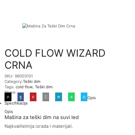
COLD FLOW WIZARD
CRNA
SKU:
96003101
Category:
Teški dim
Tags:
cold flow
,
Teški dim
Share:
Opis
Specifikacija
Opis
Mašina za teški dim na suvi led
Najkvalitetnija izrada i materijali.