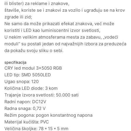
ili blister) za reklame i znakove,
štaviše, koriste se i znakovi za vozilo i ugrađuju se na krov
zgrade ili zid;
Ne samo da može prikazati efekat znakova, već može
koristiti i LED kao luminiscentni izvor svetlosti,
U nekim velikim atmosferama mesta za zabavu, „vodeći
moduli“ su postali jedan od najvažnijih izbora za preduzeća
da pokažu svoju sliku o sebi.
specifikacija
CRY led modul 3x5050 RGB
LED tip: SMD 5050LED
Ugao snopa: 120
Količina LED diode: 3 kom
Trajanje izvora svetlosti: 50.000 sati
Radni napon: DC12V
Radna snaga: 0,72 V
Režim pogona: pogon konstantnog napona
Materijal kućišta: PVC
Veličina školjke: 78 * 15 * 5 mm