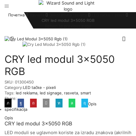
Почетна
Rasveta
Dekorativna rasveta
LED tačke - pixeli
CRY led modul 3×5050 RGB
Return to previous page
CRY led modul 3×5050
RGB
SKU:
01300450
Category:
LED tačke - pixeli
Tags:
led reklama
,
led signage
,
rasveta
,
smart
Share:
Opis
specifikacija
Opis
CRY led modul 3×5050 RGB
LED moduli se uglavnom koriste za izradu znakova (akrilnih