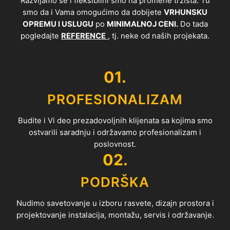
Razvijamo se i fleksibilni smo na promene tržišta. Tu
smo da i Vama omogućimo da dobijete
VRHUNSKU
OPREMU I USLUGU
po
MINIMALNOJ CENI.
Do tada
pogledajte
REFERENCE
, tj. neke od naših projekata.
01.
PROFESIONALIZAM
Budite i Vi deo prezadovoljnih klijenata sa kojima smo
ostvarili saradnju i održavamo profesionalizam i
poslovnost.
02.
PODRŠKA
Nudimo savetovanje u izboru rasvete, dizajn prostora i
projektovanje instalacija, montažu, servis i održavanje.