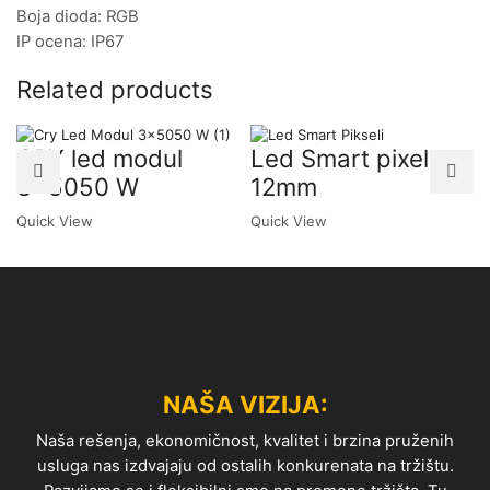
Boja dioda: RGB
IP ocena: IP67
Related products
CRY led modul
Led Smart pixel
3×5050 W
12mm
Quick View
Quick View
NAŠA VIZIJA:
Naša rešenja, ekonomičnost, kvalitet i brzina pruženih
usluga nas izdvajaju od ostalih konkurenata na tržištu.