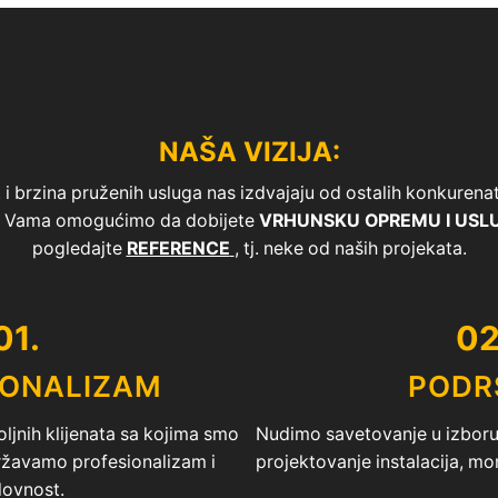
NAŠA VIZIJA:
i brzina pruženih usluga nas izdvajaju od ostalih konkurenata 
 i Vama omogućimo da dobijete
VRHUNSKU OPREMU I USL
pogledajte
REFERENCE
, tj. neke od naših projekata.
01.
02
IONALIZAM
PODR
ljnih klijenata sa kojima smo
Nudimo savetovanje u izboru 
državamo profesionalizam i
projektovanje instalacija, mo
lovnost.