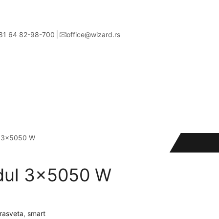
81 64 82-98-700
office@wizard.rs
l 3×5050 W
dul 3×5050 W
rasveta
,
smart