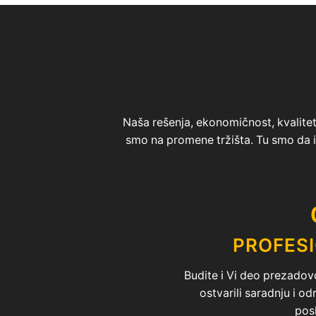
Naša rešenja, ekonomičnost, kvalitet 
smo na promene tržišta. Tu smo da
PROFES
Budite i Vi deo prezadovo
ostvarili saradnju i o
pos