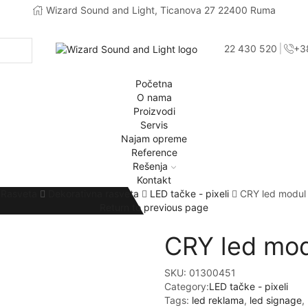
Wizard Sound and Light, Ticanova 27 22400 Ruma
+381 22 430 520
+3
Početna
O nama
Proizvodi
Servis
Najam opreme
Reference
Rešenja
Kontakt
Rasveta
Dekorativna rasveta
LED tačke - pixeli
CRY led modu
Return to previous page
CRY led mo
SKU:
01300451
Category:
LED tačke - pixeli
Tags:
led reklama
,
led signage
,