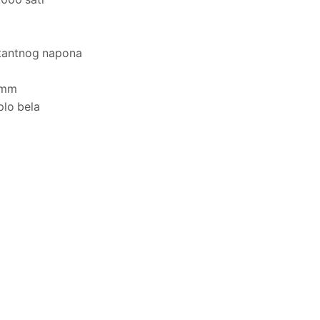
tantnog napona
5 mm
plo bela