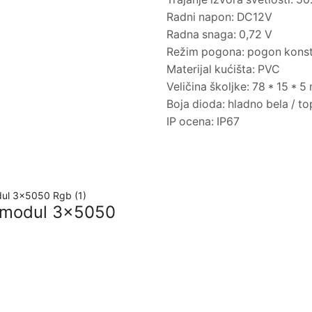
Radni napon: DC12V
Radna snaga: 0,72 V
Režim pogona: pogon kons
Materijal kućišta: PVC
Veličina školjke: 78 * 15 * 
Boja dioda: hladno bela / to
IP ocena: IP67
 modul 3×5050