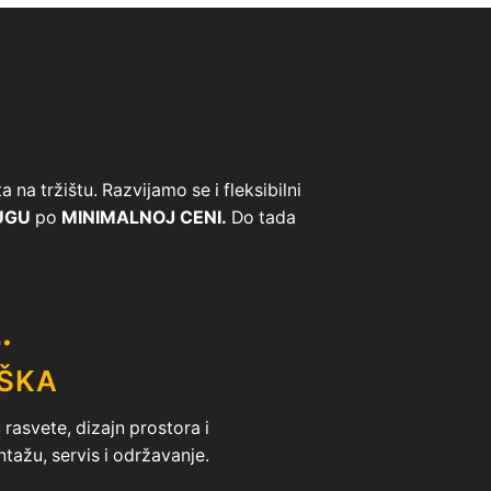
na tržištu. Razvijamo se i fleksibilni
UGU
po
MINIMALNOJ CENI.
Do tada
.
ŠKA
rasvete, dizajn prostora i
ntažu, servis i održavanje.