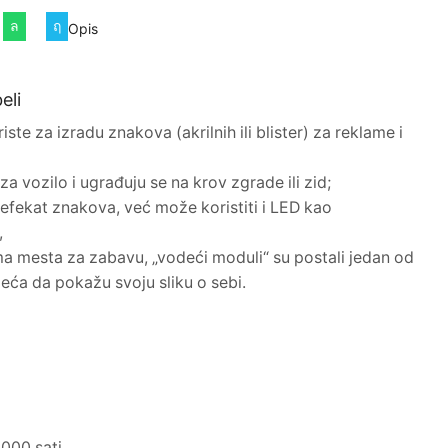
Opis
eli
te za izradu znakova (akrilnih ili blister) za reklame i
 za vozilo i ugrađuju se na krov zgrade ili zid;
fekat znakova, već može koristiti i LED kao
,
 mesta za zabavu, „vodeći moduli“ su postali jedan od
eća da pokažu svoju sliku o sebi.
.000 sati