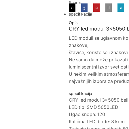
Share:
specifikacija
Opis
CRY led modul 3×5050 b
LED moduli se uglavnom koris
znakove,
štaviše, koriste se i znakovi
Ne samo da može prikazati e
luminiscentni izvor svetlosti
U nekim velikim atmosferama
najvažnijih izbora za preduz
specifikacija
CRY led modul 3x5050 beli
LED tip: SMD 5050LED
Ugao snopa: 120
Količina LED diode: 3 kom
Trajanje izvora svetlosti: 50