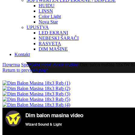
SOFTWERI ZA LED EKRANE / DISPLEJE
HUIDU
LINSN
Color Light
Nova Star
UPUSTVA
LED EKRANI
NEBESKI ŠARAČI
RASVETA
DIM MAŠINE
Kontakt
Почетна
Specijalni efekti
Balon mašine
Dim balon mašina 18x3W 
Return to previous page