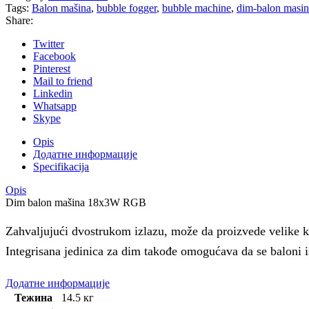
Tags:
Balon mašina
,
bubble fogger
,
bubble machine
,
dim-balon masin
Share:
Twitter
Facebook
Pinterest
Mail to friend
Linkedin
Whatsapp
Skype
Opis
Додатне информације
Specifikacija
Opis
Dim balon mašina 18x3W RGB
Zahvaljujući dvostrukom izlazu, može da proizvede velike k
Integrisana jedinica za dim takođe omogućava da se baloni
Додатне информације
Тежина
14.5 кг