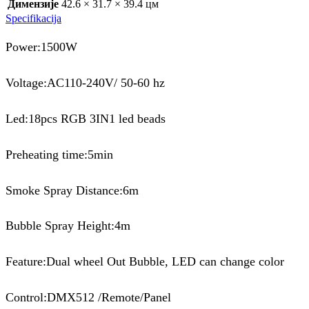
Димензије
42.6 × 31.7 × 39.4 цм
Specifikacija
Power:1500W
Voltage:AC110-240V/ 50-60 hz
Led:18pcs RGB 3IN1 led beads
Preheating time:5min
Smoke Spray Distance:6m
Bubble Spray Height:4m
Feature:Dual wheel Out Bubble, LED can change color
Control:DMX512 /Remote/Panel