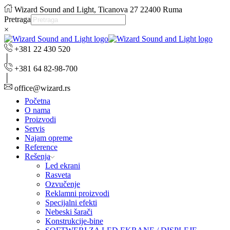
Wizard Sound and Light, Ticanova 27 22400 Ruma
Pretraga
×
+381 22 430 520
+381 64 82-98-700
office@wizard.rs
Početna
O nama
Proizvodi
Servis
Najam opreme
Reference
Rešenja
Led ekrani
Rasveta
Ozvučenje
Reklamni proizvodi
Specijalni efekti
Nebeski šarači
Konstrukcije-bine