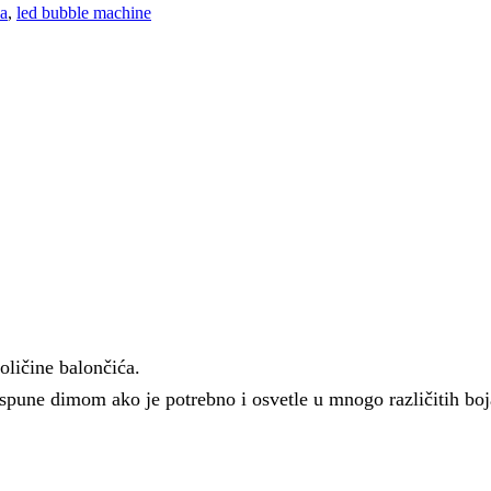
a
,
led bubble machine
oličine balončića.
 ispune dimom ako je potrebno i osvetle u mnogo različitih b