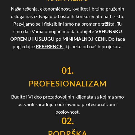
Naša rešenja, ekonomičnost, kvalitet i brzina pruženih
usluga nas izdvajaju od ostalih konkurenata na tržištu.
Razvijamo se i fleksibilni smo na promene tržišta. Tu
smo da i Vama omogućimo da dobijete
VRHUNSKU
OPREMU I USLUGU
po
MINIMALNOJ CENI.
Do tada
pogledajte
REFERENCE
, tj. neke od naših projekata.
01.
PROFESIONALIZAM
Budite i Vi deo prezadovoljnih klijenata sa kojima smo
ostvarili saradnju i održavamo profesionalizam i
poslovnost.
02.
PODRŠKA