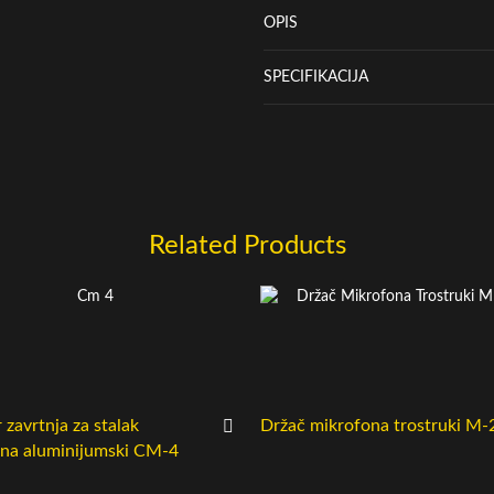
OPIS
SPECIFIKACIJA
Related Products
 zavrtnja za stalak
Držač mikrofona trostruki M-
na aluminijumski CM-4