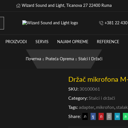
Wizard Sound and Light, Ticanova 27 22400 Ruma
+381 22 430
PROIZVODI
SERVIS
NAJAM OPREME
REFERENCE
Почетна
Prateća Oprema
Stalci I Držači
Držač mikrofona M
SKU:
30100061
Category:
Stalci i držači
Tags:
adapter
,
mikrofon
,
stalak
Share: