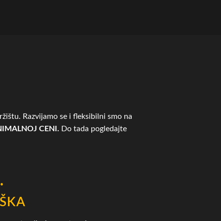
žištu. Razvijamo se i fleksibilni smo na
IMALNOJ CENI.
Do tada pogledajte
.
ŠKA