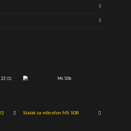
22
Stalak za mikrofon MS 50B
Adapter zav
mikrofona 