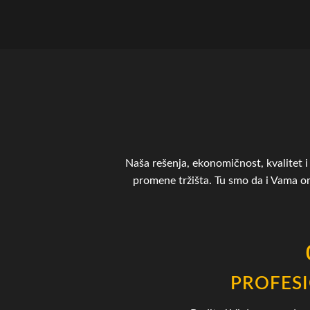
Naša rešenja, ekonomičnost, kvalitet i 
promene tržišta. Tu smo da i Vama 
PROFES