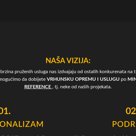
NAŠA VIZIJA:
brzina pruženih usluga nas izdvajaju od ostalih konkurenata na tr
omogućimo da dobijete
VRHUNSKU OPREMU I USLUGU
po
MIN
REFERENCE
, tj. neke od naših projekata.
01.
02
IONALIZAM
PODR