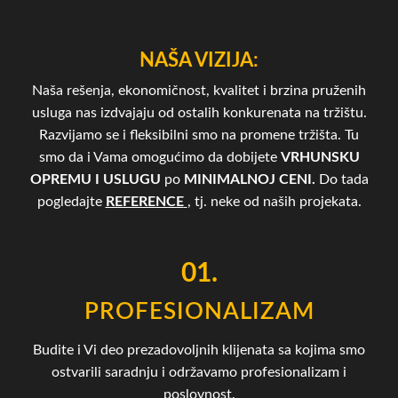
NAŠA VIZIJA:
Naša rešenja, ekonomičnost, kvalitet i brzina pruženih
usluga nas izdvajaju od ostalih konkurenata na tržištu.
Razvijamo se i fleksibilni smo na promene tržišta. Tu
smo da i Vama omogućimo da dobijete
VRHUNSKU
OPREMU I USLUGU
po
MINIMALNOJ CENI.
Do tada
pogledajte
REFERENCE
, tj. neke od naših projekata.
01.
PROFESIONALIZAM
Budite i Vi deo prezadovoljnih klijenata sa kojima smo
ostvarili saradnju i održavamo profesionalizam i
poslovnost.