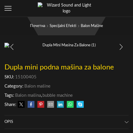
Почетна
Specijalni Efekti
Balon Mašine
Dupla mini podna mašina za balone
SKU:
15100405
Category:
Balon mašine
Tags:
Balon mašina
,
bubble machine
Share:
OPIS