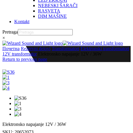
LED EKRANI
NEBESKI ŠARAČI
RASVETA
DIM MAŠINE
Kontakt
Pretraga
×
Почетна
Rezervni delovi
Transformatori
Elektronski transformatori
12V transformator
Elektronsko napajanje 12V / 36W
Return to previous page
Elektronsko napajanje 12V / 36W
SKU:
20652073