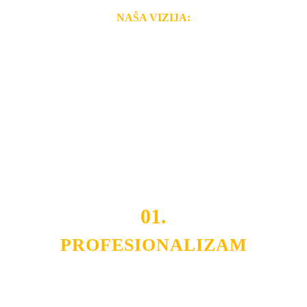
NAŠA VIZIJA:
Naša rešenja, ekonomičnost, kvalitet i brzina pruženih
usluga nas izdvajaju od ostalih konkurenata na tržištu.
Razvijamo se i fleksibilni smo na promene tržišta. Tu
smo da i Vama omogućimo da dobijete
VRHUNSKU
OPREMU I USLUGU
po
MINIMALNOJ CENI.
Do tada pogledajte
REFERENCE
, tj. neke od naših
projekata.
01.
PROFESIONALIZAM
Budite i Vi deo prezadovoljnih klijenata sa kojima smo
ostvarili saradnju i održavamo profesionalizam i