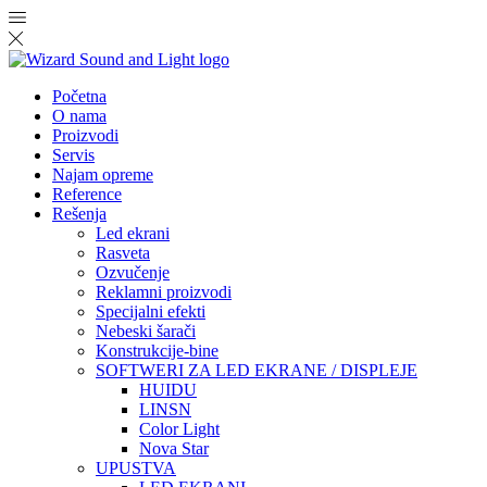
Početna
O nama
Proizvodi
Servis
Najam opreme
Reference
Rešenja
Led ekrani
Rasveta
Ozvučenje
Reklamni proizvodi
Specijalni efekti
Nebeski šarači
Konstrukcije-bine
SOFTWERI ZA LED EKRANE / DISPLEJE
HUIDU
LINSN
Color Light
Nova Star
UPUSTVA