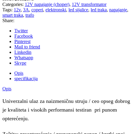
Categories:
12V napajanje (choper)
,
12V transformator
Tags:
12v
,
3A
,
coperi
,
elektronski
,
led sijalice
,
led traka
,
napajanje
,
smart traka
,
trafo
Share:
Twitter
Facebook
Pinterest
Mail to friend
Linkedin
Whatsapp
Skype
Opis
specifikacija
Opis
Univerzalni ulaz za naizmeničnu struju / ceo opseg dobrog
je kvaliteta i visokih performansi testiran pri punom
opterećenju.