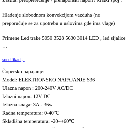
Zaštita: preopterećenje / prenaponski napon / kratki spoj .
Hlađenje slobodnom konvekcijom vazduha (ne
preporučuje se za upotrebu u uslovima gde ima vlage)
Primene Led trake 5050 3528 5630 3014 LED , led sijalice
…
specifikacija
Čopersko napajanje:
Model: ELEKTRONSKO NAPAJANJE S36
Ulazna napon : 200-240V AC/DC
Izlazni napon: 12V DC
Izlazna snaga: 3A - 36w
Radna temperatura: 0-40℃
Skladišna temperatura: -20~+60℃