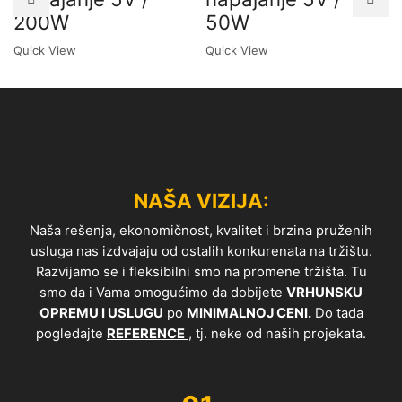
200W
50W
Quick View
Quick View
NAŠA VIZIJA:
Naša rešenja, ekonomičnost, kvalitet i brzina pruženih
usluga nas izdvajaju od ostalih konkurenata na tržištu.
Razvijamo se i fleksibilni smo na promene tržišta. Tu
smo da i Vama omogućimo da dobijete
VRHUNSKU
OPREMU I USLUGU
po
MINIMALNOJ CENI.
Do tada
pogledajte
REFERENCE
, tj. neke od naših projekata.