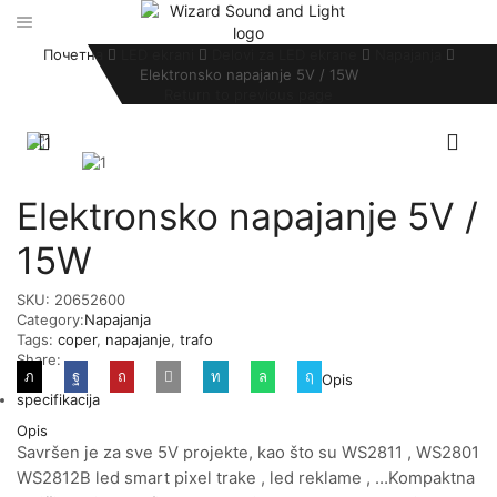
Почетна
LED ekrani
Delovi za LED ekrane
Napajanja
Elektronsko napajanje 5V / 15W
Return to previous page
Elektronsko napajanje 5V /
15W
SKU:
20652600
Category:
Napajanja
Tags:
coper
,
napajanje
,
trafo
Share:
Opis
specifikacija
Opis
Savršen je za sve 5V projekte, kao što su WS2811 , WS2801
WS2812B led smart pixel trake , led reklame , …Kompaktna