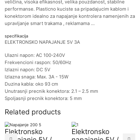
veličina, visoka efikasnost, velika pouzdanost, stabilne
performanse. Plasticno kuciste sa pripadajucim kablom i
konektorom idealno za napajanje kontrolera namenjenih za
upravljanje smart trakama , reklamama …
specifikacija
ELEKTRONSKO NAPAJANJE 5V 3A
Ulazni napon: AC 100-240V
Frekvencioni raspon: 50/60Hz
Izlazni napon: DC 5V
Izlazna snaga: Max. 3A - 15W
Duzina kabla: oko 93 cm
Unutrasnji precnik konektora: 2.1 – 2.5 mm
Spoljasnji precnik konektora: 5 mm
Related products
Elektronsko
Elektronsko
napajanje 5V /
napajanje 5V /