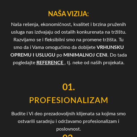
NAŠA VIZIJA:
Naša rešenja, ekonomičnost, kvalitet i brzina pruženih
usluga nas izdvajaju od ostalih konkurenata na tržištu.
Razvijamo se i fleksibilni smo na promene tržišta. Tu
smo da i Vama omogućimo da dobijete
VRHUNSKU
OPREMU I USLUGU
po
MINIMALNOJ CENI.
Do tada
pogledajte
REFERENCE
, tj. neke od naših projekata.
01.
PROFESIONALIZAM
Budite i Vi deo prezadovoljnih klijenata sa kojima smo
ostvarili saradnju i održavamo profesionalizam i
poslovnost.