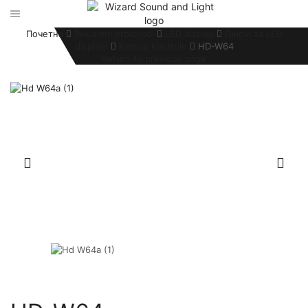
Почетна
Reklamni proizvodi
LED displeji
Delovi za LED
displeje
Kartice kontrole
HD-W64
Return to previous page