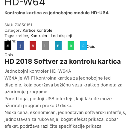
HD-W64
Kontrolna kartica za jednobojne module HD-U64
SKU:
70850151
Category:
Kartice kontrole
Tags:
kartice
,
Kontroleri
,
Led displeji
Share:
Opis
Opis
HD 2018 Softver za kontrolu kartica
Jednobojni kontroler HD-W64A
W64A je Wi-Fi kontrolna kartica za jednobojne led
displeje, koja podržava bežičnu vezu kratkog dometa za
ažuriranje programa.
Pored toga, postoji USB interfejs, koji takođe može
ažurirati program preko U diska.
Niska cena, ekonomičan, jednostavan softverski interfejs,
jednostavan za rukovanje, bogat efekat prikaza, dobar
efekat, podržava različite specifikacije prikaza.