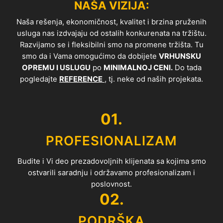
NAŠA VIZIJA:
Naša rešenja, ekonomičnost, kvalitet i brzina pruženih
usluga nas izdvajaju od ostalih konkurenata na tržištu.
Razvijamo se i fleksibilni smo na promene tržišta. Tu
smo da i Vama omogućimo da dobijete
VRHUNSKU
OPREMU I USLUGU
po
MINIMALNOJ CENI.
Do tada
pogledajte
REFERENCE
, tj. neke od naših projekata.
01.
PROFESIONALIZAM
Budite i Vi deo prezadovoljnih klijenata sa kojima smo
ostvarili saradnju i održavamo profesionalizam i
poslovnost.
02.
PODRŠKA