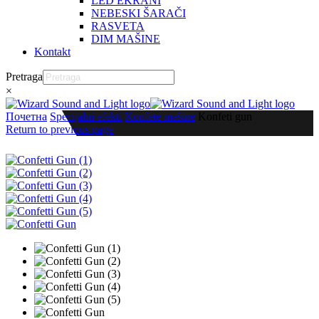
LED EKRANI
NEBESKI ŠARAČI
RASVETA
DIM MAŠINE
Kontakt
Pretraga
×
Почетна
Specijalni efekti
Konfete mašine
Konfeti gun
Return to previous page