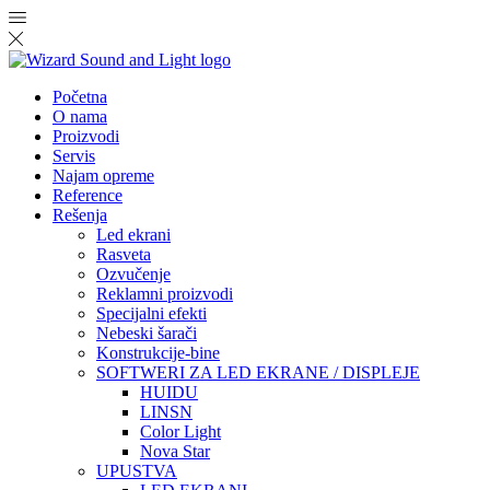
Početna
O nama
Proizvodi
Servis
Najam opreme
Reference
Rešenja
Led ekrani
Rasveta
Ozvučenje
Reklamni proizvodi
Specijalni efekti
Nebeski šarači
Konstrukcije-bine
SOFTWERI ZA LED EKRANE / DISPLEJE
HUIDU
LINSN
Color Light
Nova Star
UPUSTVA