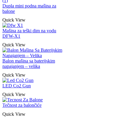
Dupla mini podna mašina za
balone
Quick View
Mašina za teški dim na vodu
DFW-X1
Quick View
Balon mašina sa baterijskim
napajanjem – velika
Quick View
LED Co2 Gun
Quick View
Tečnost za balončiće
Quick View