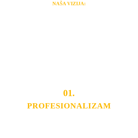
NAŠA VIZIJA:
Naša rešenja, ekonomičnost, kvalitet i brzina pruženih
usluga nas izdvajaju od ostalih konkurenata na tržištu.
Razvijamo se i fleksibilni smo na promene tržišta. Tu
smo da i Vama omogućimo da dobijete
VRHUNSKU
OPREMU I USLUGU
po
MINIMALNOJ CENI.
Do tada pogledajte
REFERENCE
, tj. neke od naših
projekata.
01.
PROFESIONALIZAM
Budite i Vi deo prezadovoljnih klijenata sa kojima smo
ostvarili saradnju i održavamo profesionalizam i
poslovnost.