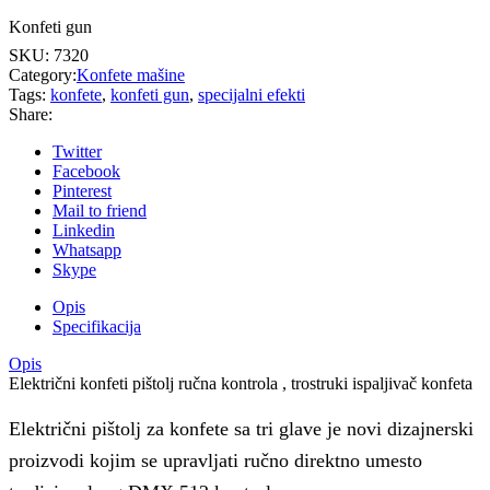
Konfeti gun
SKU:
7320
Category:
Konfete mašine
Tags:
konfete
,
konfeti gun
,
specijalni efekti
Share:
Twitter
Facebook
Pinterest
Mail to friend
Linkedin
Whatsapp
Skype
Opis
Specifikacija
Opis
Električni konfeti pištolj ručna kontrola , trostruki ispaljivač konfeta
Električni pištolj za konfete sa tri glave je novi dizajnerski
proizvodi kojim se upravljati ručno direktno umesto