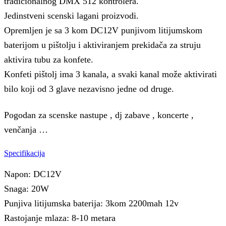
tradicionalnog DMX 512 kontrolera.
Jedinstveni scenski lagani proizvodi.
Opremljen je sa 3 kom DC12V punjivom litijumskom
baterijom u pištolju i aktiviranjem prekidača za struju
aktivira tubu za konfete.
Konfeti pištolj ima 3 kanala, a svaki kanal može aktivirati
bilo koji od 3 glave nezavisno jedne od druge.
Pogodan za scenske nastupe , dj zabave , koncerte ,
venčanja …
Specifikacija
Napon: DC12V
Snaga: 20W
Punjiva litijumska baterija: 3kom 2200mah 12v
Rastojanje mlaza: 8-10 metara