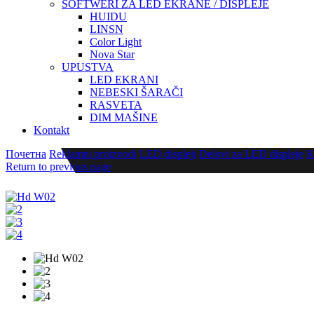
SOFTWERI ZA LED EKRANE / DISPLEJE
HUIDU
LINSN
Color Light
Nova Star
UPUSTVA
LED EKRANI
NEBESKI ŠARAČI
RASVETA
DIM MAŠINE
Kontakt
Почетна
Reklamni proizvodi
LED displeji
Delovi za LED displeje
K
Return to previous page