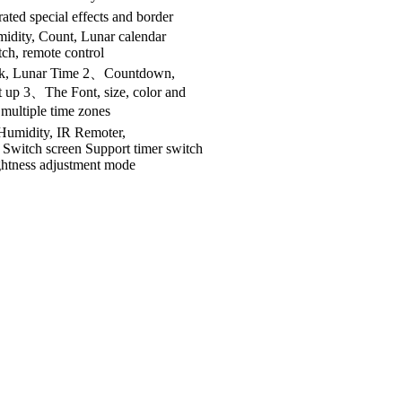
ated special effects and border
midity, Count, Lunar calendar
ch, remote control
ock, Lunar Time 2、Countdown,
 up 3、The Font, size, color and
 multiple time zones
Humidity, IR Remoter,
c Switch screen Support timer switch
htness adjustment mode