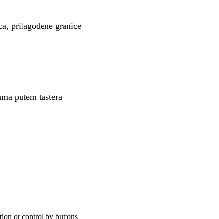
ca, prilagođene granice
rama putem tastera
on or control by buttons