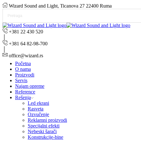
Wizard Sound and Light, Ticanova 27 22400 Ruma
+381 22 430 520
+381 64 82-98-700
office@wizard.rs
Početna
O nama
Proizvodi
Servis
Najam opreme
Reference
Rešenja
Led ekrani
Rasveta
Ozvučenje
Reklamni proizvodi
Specijalni efekti
Nebeski šarači
Konstrukcije-bine