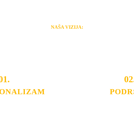
NAŠA VIZIJA:
i brzina pruženih usluga nas izdvajaju od ostalih konkurenata 
 i Vama omogućimo da dobijete
VRHUNSKU OPREMU I 
o tada pogledajte
REFERENCE
, tj. neke od naših projekat
01.
02
IONALIZAM
PODR
ljnih klijenata sa kojima smo
Nudimo savetovanje u izboru 
državamo profesionalizam i
projektovanje instalacija, mo
lovnost.