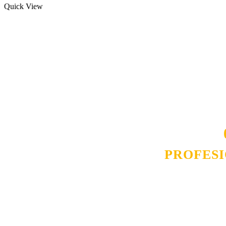
Quick View
Naša rešenja, ekonomičnost, kvalitet 
smo na promene tržišta. Tu smo da
D
PROFES
Budite i Vi deo prezadovo
ostvarili saradnju i o
pos