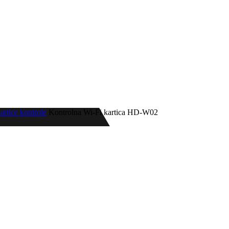
artice kontrole
Kontrolna Wi-Fi kartica HD-W02