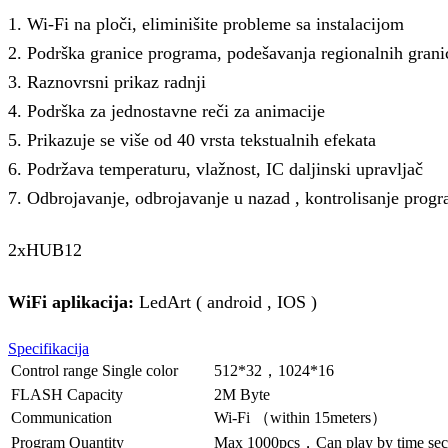
1. Wi-Fi na ploči, eliminišite probleme sa instalacijom
2. Podrška granice programa, podešavanja regionalnih grani
3. Raznovrsni prikaz radnji
4. Podrška za jednostavne reči za animacije
5. Prikazuje se više od 40 vrsta tekstualnih efekata
6. Podržava temperaturu, vlažnost, IC daljinski upravljač
7. Odbrojavanje, odbrojavanje u nazad , kontrolisanje prog
2xHUB12
WiFi aplikacija:
LedArt ( android , IOS )
Specifikacija
Control range Single color
512*32，1024*16
FLASH Capacity
2M Byte
Communication
Wi-Fi （within 15meters）
Program Quantity
Max 1000pcs，Can play by time secti