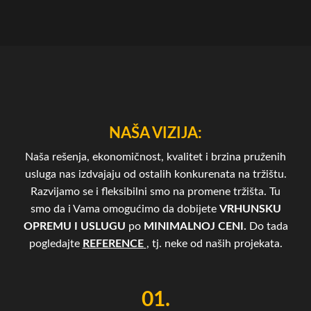
NAŠA VIZIJA:
Naša rešenja, ekonomičnost, kvalitet i brzina pruženih
usluga nas izdvajaju od ostalih konkurenata na tržištu.
Razvijamo se i fleksibilni smo na promene tržišta. Tu
smo da i Vama omogućimo da dobijete
VRHUNSKU
OPREMU I USLUGU
po
MINIMALNOJ CENI.
Do tada
pogledajte
REFERENCE
, tj. neke od naših projekata.
01.