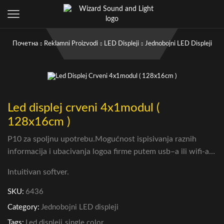
Почетна
Reklamni Proizvodi
LED Displeji
Jednobojni LED Displeji
Led displej crveni 4x1modul (
128x16cm )
P10 za spoljnu upotrebu.Mogućnost ispisivanja raznih
informacija i ubacivanja logoa firme putem usb–a ili wifi-a…
Intuitivan softver.
SKU:
6436
Category:
Jednobojni LED displeji
Tags:
Led displeji
,
single color